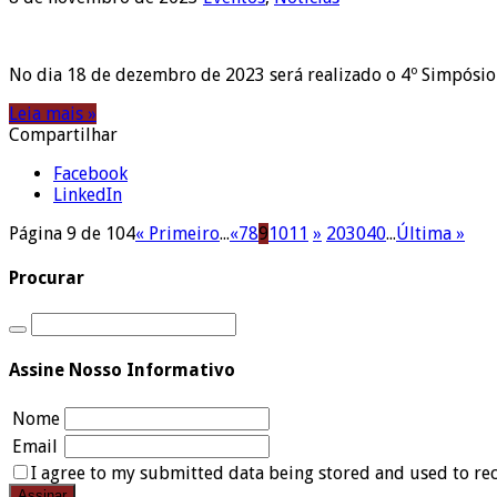
No dia 18 de dezembro de 2023 será realizado o 4º Simpósio 
Leia mais »
Compartilhar
Facebook
LinkedIn
Página 9 de 104
« Primeiro
...
«
7
8
9
10
11
»
20
30
40
...
Última »
Procurar
Assine Nosso Informativo
Nome
Email
I agree to my submitted data being stored and used to rec