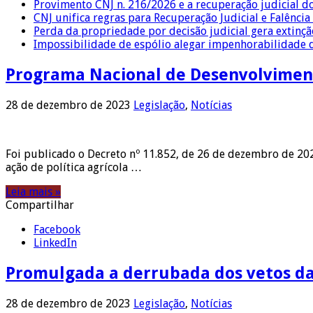
Provimento CNJ n. 216/2026 e a recuperação judicial d
CNJ unifica regras para Recuperação Judicial e Falênci
Perda da propriedade por decisão judicial gera extin
Impossibilidade de espólio alegar impenhorabilidade
Programa Nacional de Desenvolviment
28 de dezembro de 2023
Legislação
,
Notícias
Foi publicado o Decreto nº 11.852, de 26 de dezembro de 202
ação de política agrícola …
Leia mais »
Compartilhar
Facebook
LinkedIn
Promulgada a derrubada dos vetos da
28 de dezembro de 2023
Legislação
,
Notícias