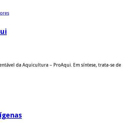
dores
ui
ntável da Aquicultura – ProAqui. Em síntese, trata-se de
ígenas