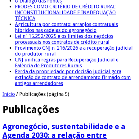
O Diálogo das Fontes
PRODES COMO CRITÉRIO DE CRÉDITO RURAL:
INCONSTITUCIONALIDADE E INADEQUAÇÃO
TÉCNICA
Agricultura por contrato: arranjos contratuais
híbridos nas cadeias do agronegócio
Lei nº 15.252/2025 e os limites dos negócios
processuais nos contratos de crédito rural
Provimento CNJ n. 216/2026 e a recuperação judicial
do produtor rural
CNJ unifica regras para Recuperação Judicial e
Falência de Produtores Rurais
Perda da propriedade por decisão judicial gera
extinção de contrato de arrendamento firmado com
antigos arrendadores
Início
/
Publicações
(página 5)
Publicações
Agronegócio, sustentabilidade e a
Agenda 2030: a relação entre