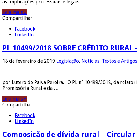
as implicações processuais e legais …
Leia mais »
Compartilhar
Facebook
LinkedIn
PL 10499/2018 SOBRE CRÉDITO RURAL
18 de fevereiro de 2019
Legislação
,
Notícias
,
Textos e Artigo
por Lutero de Paiva Pereira. O PL nº 10499/2018, da relator
Promissória Rural e da …
Leia mais »
Compartilhar
Facebook
LinkedIn
Composição de dívida rural – Circular