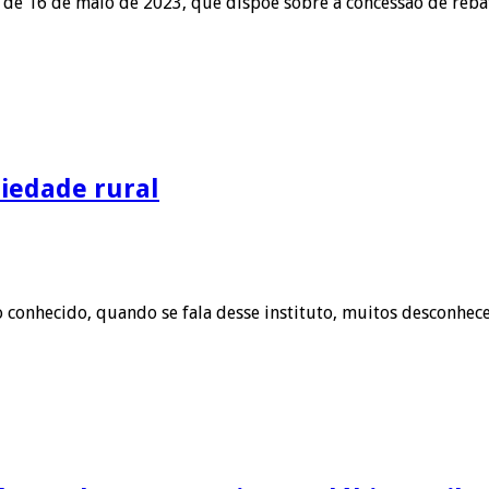
, de 16 de maio de 2023, que dispõe sobre a concessão de reba
iedade rural
 conhecido, quando se fala desse instituto, muitos desconhece