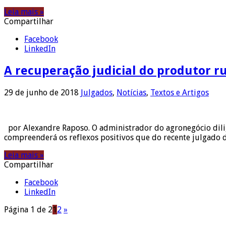
Leia mais »
Compartilhar
Facebook
LinkedIn
A recuperação judicial do produtor r
29 de junho de 2018
Julgados
,
Notícias
,
Textos e Artigos
por Alexandre Raposo. O administrador do agronegócio dilig
compreenderá os reflexos positivos que do recente julgado
Leia mais »
Compartilhar
Facebook
LinkedIn
Página 1 de 2
1
2
»