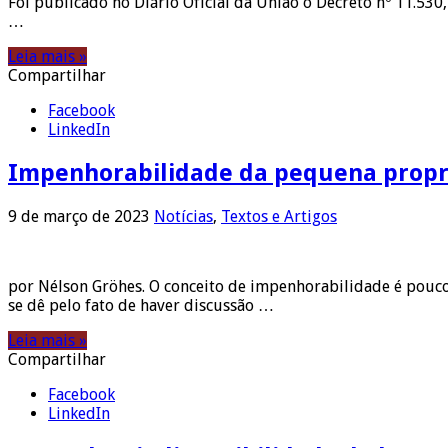
Foi publicado no Diário Oficial da União o Decreto nº 11.530
…
Leia mais »
Compartilhar
Facebook
LinkedIn
Impenhorabilidade da pequena propr
9 de março de 2023
Notícias
,
Textos e Artigos
por Nélson Gröhes. O conceito de impenhorabilidade é pouco
se dê pelo fato de haver discussão …
Leia mais »
Compartilhar
Facebook
LinkedIn