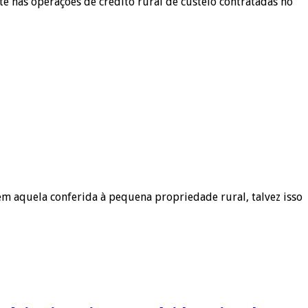
te nas operações de crédito rural de custeio contratadas no
m aquela conferida à pequena propriedade rural, talvez isso