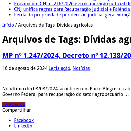
Provimento CNJ n. 216/2026 e a recuperação judicial d
CNJ unifica regras para Recuperação Judicial e Falênci
Perda da propriedade por decisão judicial gera extin
Início
/
Arquivos de Tags: Dívidas agrícolas
Arquivos de Tags:
Dívidas ag
MP nº 1.247/2024, Decreto nº 12.138/2
16 de agosto de 2024
Legislação
,
Notícias
No último dia 08/08/2024, aconteceu em Porto Alegre o tra
Governo Federal para recuperação do setor agropecuário …
Leia mais »
Compartilhar
Facebook
LinkedIn