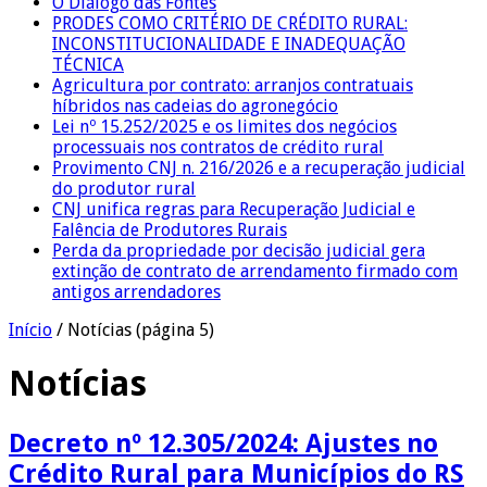
O Diálogo das Fontes
PRODES COMO CRITÉRIO DE CRÉDITO RURAL:
INCONSTITUCIONALIDADE E INADEQUAÇÃO
TÉCNICA
Agricultura por contrato: arranjos contratuais
híbridos nas cadeias do agronegócio
Lei nº 15.252/2025 e os limites dos negócios
processuais nos contratos de crédito rural
Provimento CNJ n. 216/2026 e a recuperação judicial
do produtor rural
CNJ unifica regras para Recuperação Judicial e
Falência de Produtores Rurais
Perda da propriedade por decisão judicial gera
extinção de contrato de arrendamento firmado com
antigos arrendadores
Início
/
Notícias
(página 5)
Notícias
Decreto nº 12.305/2024: Ajustes no
Crédito Rural para Municípios do RS