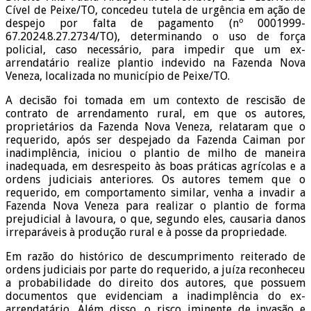
Cível de Peixe/TO, concedeu tutela de urgência em ação de
despejo por falta de pagamento (nº 0001999-
67.2024.8.27.2734/TO), determinando o uso de força
policial, caso necessário, para impedir que um ex-
arrendatário realize plantio indevido na Fazenda Nova
Veneza, localizada no município de Peixe/TO.
A decisão foi tomada em um contexto de rescisão de
contrato de arrendamento rural, em que os autores,
proprietários da Fazenda Nova Veneza, relataram que o
requerido, após ser despejado da Fazenda Caiman por
inadimplência, iniciou o plantio de milho de maneira
inadequada, em desrespeito às boas práticas agrícolas e a
ordens judiciais anteriores. Os autores temem que o
requerido, em comportamento similar, venha a invadir a
Fazenda Nova Veneza para realizar o plantio de forma
prejudicial à lavoura, o que, segundo eles, causaria danos
irreparáveis à produção rural e à posse da propriedade.
Em razão do histórico de descumprimento reiterado de
ordens judiciais por parte do requerido, a juíza reconheceu
a probabilidade do direito dos autores, que possuem
documentos que evidenciam a inadimplência do ex-
arrendatário. Além disso, o risco iminente de invasão e