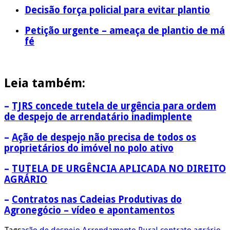
Decisão força policial para evitar plantio
Petição urgente – ameaça de plantio de má
fé
Leia também:
–
TJRS concede tutela de urgência para ordem
de despejo de arrendatário inadimplente
–
Ação de despejo não precisa de todos os
proprietários do imóvel no polo ativo
–
TUTELA DE URGÊNCIA APLICADA NO DIREITO
AGRÁRIO
–
Contratos nas Cadeias Produtivas do
Agronegócio – vídeo e apontamentos