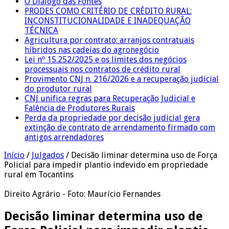
O Diálogo das Fontes
PRODES COMO CRITÉRIO DE CRÉDITO RURAL:
INCONSTITUCIONALIDADE E INADEQUAÇÃO
TÉCNICA
Agricultura por contrato: arranjos contratuais
híbridos nas cadeias do agronegócio
Lei nº 15.252/2025 e os limites dos negócios
processuais nos contratos de crédito rural
Provimento CNJ n. 216/2026 e a recuperação judicial
do produtor rural
CNJ unifica regras para Recuperação Judicial e
Falência de Produtores Rurais
Perda da propriedade por decisão judicial gera
extinção de contrato de arrendamento firmado com
antigos arrendadores
Início
/
Julgados
/
Decisão liminar determina uso de Força
Policial para impedir plantio indevido em propriedade
rural em Tocantins
Direito Agrário - Foto: Maurício Fernandes
Decisão liminar determina uso de