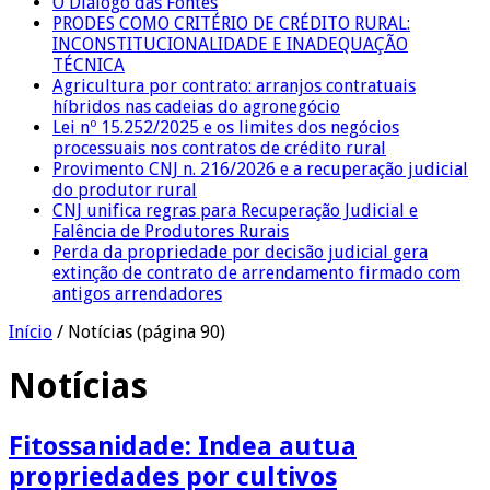
O Diálogo das Fontes
PRODES COMO CRITÉRIO DE CRÉDITO RURAL:
INCONSTITUCIONALIDADE E INADEQUAÇÃO
TÉCNICA
Agricultura por contrato: arranjos contratuais
híbridos nas cadeias do agronegócio
Lei nº 15.252/2025 e os limites dos negócios
processuais nos contratos de crédito rural
Provimento CNJ n. 216/2026 e a recuperação judicial
do produtor rural
CNJ unifica regras para Recuperação Judicial e
Falência de Produtores Rurais
Perda da propriedade por decisão judicial gera
extinção de contrato de arrendamento firmado com
antigos arrendadores
Início
/
Notícias
(página 90)
Notícias
Fitossanidade: Indea autua
propriedades por cultivos