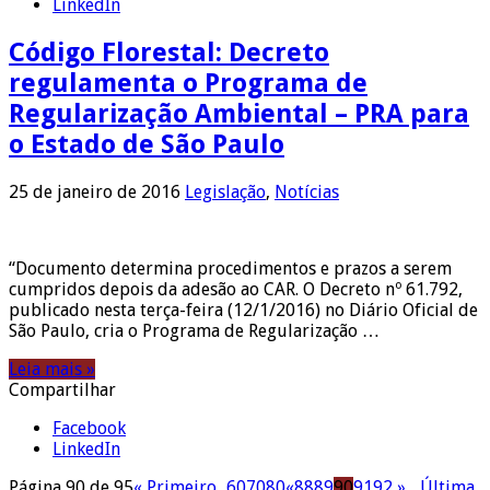
LinkedIn
Código Florestal: Decreto
regulamenta o Programa de
Regularização Ambiental – PRA para
o Estado de São Paulo
25 de janeiro de 2016
Legislação
,
Notícias
“Documento determina procedimentos e prazos a serem
cumpridos depois da adesão ao CAR. O Decreto nº 61.792,
publicado nesta terça-feira (12/1/2016) no Diário Oficial de
São Paulo, cria o Programa de Regularização …
Leia mais »
Compartilhar
Facebook
LinkedIn
Página 90 de 95
« Primeiro
...
60
70
80
«
88
89
90
91
92
»
...
Última