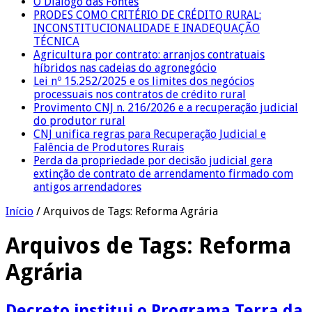
O Diálogo das Fontes
PRODES COMO CRITÉRIO DE CRÉDITO RURAL:
INCONSTITUCIONALIDADE E INADEQUAÇÃO
TÉCNICA
Agricultura por contrato: arranjos contratuais
híbridos nas cadeias do agronegócio
Lei nº 15.252/2025 e os limites dos negócios
processuais nos contratos de crédito rural
Provimento CNJ n. 216/2026 e a recuperação judicial
do produtor rural
CNJ unifica regras para Recuperação Judicial e
Falência de Produtores Rurais
Perda da propriedade por decisão judicial gera
extinção de contrato de arrendamento firmado com
antigos arrendadores
Início
/
Arquivos de Tags: Reforma Agrária
Arquivos de Tags:
Reforma
Agrária
Decreto institui o Programa Terra da