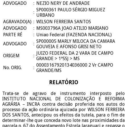
ADVOGADO
:
NEZIO NERY DE ANDRADE
SP000361 PAULO SÉRGIO MIGUEZ
:
URBANO
AGRAVADO(A)
:
WILSON FERREIRA SANTOS
ADVOGADO
:
MS003796A JOAO ATILIO MARIANO
PARTE RÉ
:
Uniao Federal (FAZENDA NACIONAL)
SP000005 MARLY MILOCA DA CAMARA
ADVOGADO
:
GOUVEIA E AFONSO GRISI NETO
JUIZO FEDERAL DA 2 VARA DE CAMPO
ORIGEM
:
GRANDE > 1ªSSJ > MS
00003167920134036000 2 Vr CAMPO
No. ORIG.
:
GRANDE/MS
RELATÓRIO
Trata-se de agravo de instrumento interposto pelo
INSTITUTO NACIONAL DE COLONIZAÇÃO E REFORMA
AGRÁRIA – INCRA contra decisão proferida nos autos do
processo da ação ordinária ajuizada por WILSON FERREIRA
DOS SANTOS, antecipou os efeitos da tutela, para o fim de
determinar-lhe que conceda novo lote nas proximidades da
parcela n. 67 do Assentamento Estrela Jaraguari e repasse o