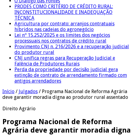
O Diálogo das Fontes
PRODES COMO CRITÉRIO DE CRÉDITO RURAL:
INCONSTITUCIONALIDADE E INADEQUAÇÃO
TÉCNICA
Agricultura por contrato: arranjos contratuais
híbridos nas cadeias do agronegócio
Lei nº 15.252/2025 e os limites dos negócios
processuais nos contratos de crédito rural
Provimento CNJ n. 216/2026 e a recuperação judicial
do produtor rural
CNJ unifica regras para Recuperação Judicial e
Falência de Produtores Rurais
Perda da propriedade por decisão judicial gera
extinção de contrato de arrendamento firmado com
antigos arrendadores
Início
/
Julgados
/
Programa Nacional de Reforma Agrária
deve garantir moradia digna ao produtor rural assentado
Direito Agrário
Programa Nacional de Reforma
Agrária deve garantir moradia digna