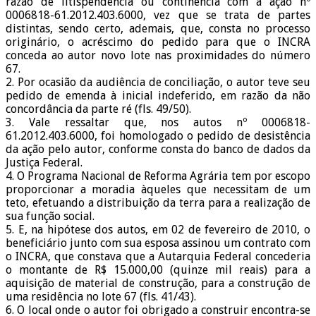
razão de litispendência ou continência com a ação nº
0006818-61.2012.403.6000, vez que se trata de partes
distintas, sendo certo, ademais, que, consta no processo
originário, o acréscimo do pedido para que o INCRA
conceda ao autor novo lote nas proximidades do número
67.
2. Por ocasião da audiência de conciliação, o autor teve seu
pedido de emenda à inicial indeferido, em razão da não
concordância da parte ré (fls. 49/50).
3. Vale ressaltar que, nos autos nº 0006818-
61.2012.403.6000, foi homologado o pedido de desistência
da ação pelo autor, conforme consta do banco de dados da
Justiça Federal.
4. O Programa Nacional de Reforma Agrária tem por escopo
proporcionar a moradia àqueles que necessitam de um
teto, efetuando a distribuição da terra para a realização de
sua função social.
5. E, na hipótese dos autos, em 02 de fevereiro de 2010, o
beneficiário junto com sua esposa assinou um contrato com
o INCRA, que constava que a Autarquia Federal concederia
o montante de R$ 15.000,00 (quinze mil reais) para a
aquisição de material de construção, para a construção de
uma residência no lote 67 (fls. 41/43).
6. O local onde o autor foi obrigado a construir encontra-se