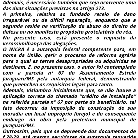
Ademais, é necessário também que seja ocorrente uma
das duas situações previstas no artigo 273.
A primeira, relativa ao fundado receio de dano
irreparável ou de difícil reparação, enquanto que a
segunda reside na verificação de abuso do direito de
defesa ou no manifesto propósito protelatório do réu.
No presente caso, está presente o requisito da
verossimilhança das alegações.
O INCRA é a autarquia federal competente para, em
nome da União, gerir o processo de reforma agrária
para o qual as terras desapropriadas ou adquiridas se
destinam. E, no presente caso, o autor foi contemplado
com a parcela nº 67 do Assentamento Estrela
Jaraguari/MS pela autarquia federal, demonstrando
que preencheu os requisitos legais para tanto.
Ademais, vislumbro inicialmente que, se não houve a
aplicação correta do chamado “crédito de instalação”
na referida parcela nº 67 por parte do beneficiário, tal
fato decorreu da imposição de construção de sua
moradia em local impróprio (brejo) e do consequente
embargo da obra pela prefeitura municipal de
Jaraguari/MS.
Outrossim, pelo que se depreende dos documentos de
f.78-79, até mesmo servidores da autarquia requerida