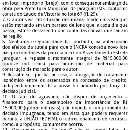
em local impróprio (brejo), com o consequente embargo da
obra pela Prefeitura Municipal de Jaraguari/MS, conforme
consta do Laudo de Vistoria no lote 67 (fl. 29).
7. O autor vive em situação desumana, tendo em vista que
estão morando em um barraco de lona que, a cada dia que
passa, está se desfazendo por conta das chuvas que caíram
na região.
8. Nenhuma irregularidade há, portanto, na antecipação
dos efeitos da tutela para que o INCRA conceda novo lote
nas proximidades da parcela n. 67 do Assentamento Estrela
Jaraguari e repasse o montante integral de R$15.000,00
(quinze mil reais) para aquisição de material para
construção de moradia para o autor.
9. Ressalte-se, que há, no caso, a obrigação de tratamento
isonômico entre os assentados na concessão de crédito,
independentemente de a posse ter advindo por força de
decisão judicial.
10. O fato do agravante não dispor de orçamento e
financeiro para o desembolso da importância de R$
15.000,00 (quinze mil reais), não impede o cumprimento da
decisão impugnada, tendo em vista que poderá requerer
perante a UNIÃO FEDERAL o redirecionamento de recursos,
como, a propósito, comumente ocorre.
11. Observe-se que
“in casu”
não se pode falar de