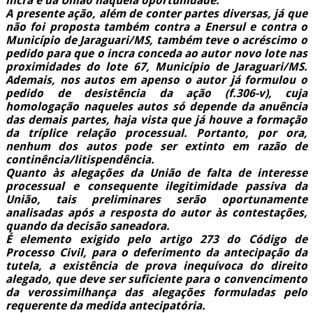
incra e da União naquela oportunidade.
A presente ação, além de conter partes diversas, já que
não foi proposta também contra a Enersul e contra o
Município de Jaraguari/MS, também teve o acréscimo o
pedido para que o incra conceda ao autor novo lote nas
proximidades do lote 67, Município de Jaraguari/MS.
Ademais, nos autos em apenso o autor já formulou o
pedido de desistência da ação (f.306-v), cuja
homologação naqueles autos só depende da anuência
das demais partes, haja vista que já houve a formação
da tríplice relação processual. Portanto, por ora,
nenhum dos autos pode ser extinto em razão de
continência/litispendência.
Quanto às alegações da União de falta de interesse
processual e consequente ilegitimidade passiva da
União, tais preliminares serão oportunamente
analisadas após a resposta do autor às contestações,
quando da decisão saneadora.
É elemento exigido pelo artigo 273 do Código de
Processo Civil, para o deferimento da antecipação da
tutela, a existência de prova inequívoca do direito
alegado, que deve ser suficiente para o convencimento
da verossimilhança das alegações formuladas pelo
requerente da medida antecipatória.