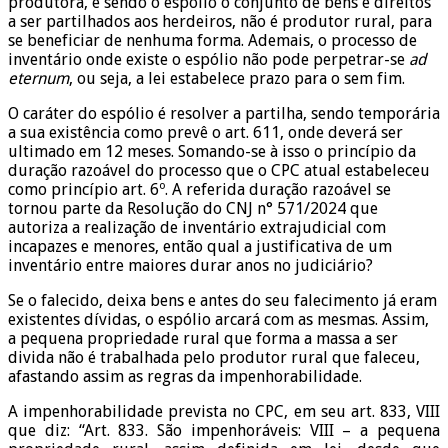
produtora, e sendo o espólio o conjunto de bens e direitos
a ser partilhados aos herdeiros, não é produtor rural, para
se beneficiar de nenhuma forma. Ademais, o processo de
inventário onde existe o espólio não pode perpetrar-se
ad
eternum
, ou seja, a lei estabelece prazo para o sem fim.
O caráter do espólio é resolver a partilha, sendo temporária
a sua existência como prevê o art. 611, onde deverá ser
ultimado em 12 meses. Somando-se à isso o princípio da
duração razoável do processo que o CPC atual estabeleceu
como princípio art. 6º. A referida duração razoável se
tornou parte da Resolução do CNJ n° 571/2024 que
autoriza a realização de inventário extrajudicial com
incapazes e menores, então qual a justificativa de um
inventário entre maiores durar anos no judiciário?
Se o falecido, deixa bens e antes do seu falecimento já eram
existentes dívidas, o espólio arcará com as mesmas. Assim,
a pequena propriedade rural que forma a massa a ser
divida não é trabalhada pelo produtor rural que faleceu,
afastando assim as regras da impenhorabilidade.
A impenhorabilidade prevista no CPC, em seu art. 833, VIII
que diz: “Art. 833. São impenhoráveis: VIII – a pequena