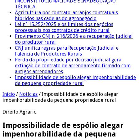
INCONSTITUCIONALIDADE E INADEQUAÇÃO
TÉCNICA
Agricultura por contrato: arranjos contratuais
híbridos nas cadeias do agronegócio
Lei nº 15.252/2025 e os limites dos negócios
processuais nos contratos de crédito rural
Provimento CNJ n. 216/2026 e a recuperação judicial
do produtor rural
CNJ unifica regras para Recuperação Judicial e
Falência de Produtores Rurais
Perda da propriedade por decisão judicial gera
extinção de contrato de arrendamento firmado com
antigos arrendadores
Impossibilidade de espólio alegar impenhorabilidade
da pequena propriedade rural
Início
/
Notícias
/
Impossibilidade de espólio alegar
impenhorabilidade da pequena propriedade rural
Direito Agrário
Impossibilidade de espólio alegar
impenhorabilidade da pequena