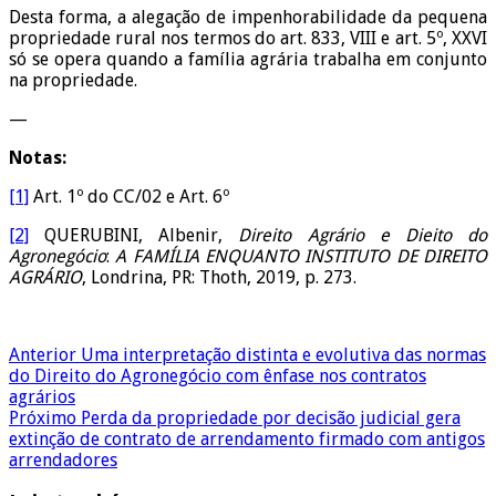
Desta forma, a alegação de impenhorabilidade da pequena
propriedade rural nos termos do art. 833, VIII e art. 5º, XXVI
só se opera quando a família agrária trabalha em conjunto
na propriedade.
—
Notas:
[1]
Art. 1º do CC/02 e Art. 6º
[2]
QUERUBINI, Albenir,
Direito Agrário e Dieito do
Agronegócio
:
A FAMÍLIA ENQUANTO INSTITUTO DE DIREITO
AGRÁRIO
, Londrina, PR: Thoth, 2019, p. 273.
Anterior
Uma interpretação distinta e evolutiva das normas
do Direito do Agronegócio com ênfase nos contratos
agrários
Próximo
Perda da propriedade por decisão judicial gera
extinção de contrato de arrendamento firmado com antigos
arrendadores