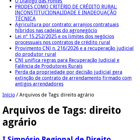
O Diálogo das Fontes
PRODES COMO CRITÉRIO DE CRÉDITO RURAL:
INCONSTITUCIONALIDADE E INADEQUAÇÃO
TÉCNICA
Agricultura por contrato: arranjos contratuais
híbridos nas cadeias do agronegócio
Lei nº 15.252/2025 e os limites dos negócios
processuais nos contratos de crédito rural
Provimento CNJ n. 216/2026 e a recuperação judicial
do produtor rural
CNJ unifica regras para Recuperação Judicial e
Falência de Produtores Rurais
Perda da propriedade por decisão judicial gera
extinção de contrato de arrendamento firmado com
antigos arrendadores
Início
/
Arquivos de Tags: direito agrário
Arquivos de Tags:
direito
agrário
I Simpósio Regional de Direito