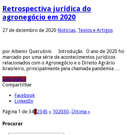
Retrospectiva jurídica do
agronegócio em 2020
27 de dezembro de 2020
Notícias
,
Textos e Artigos
por Albenir Querubini. Introdução O ano de 2020 foi
marcado por uma série de acontecimentos jurídicos
relacionados com o Agronegócio e o Direito Agrário
brasileiro, principalmente pela chamada pandemia …
Leia mais »
Compartilhar
Facebook
LinkedIn
Página 1 de 34
1
2
3
4
5
»
10
20
30
...
Última »
Procurar