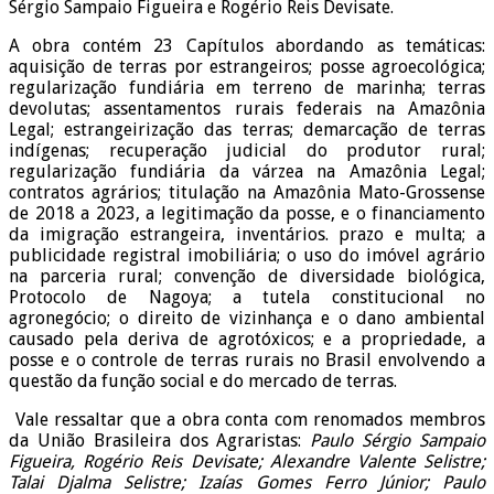
Sérgio Sampaio Figueira e Rogério Reis Devisate.
A obra contém 23 Capítulos abordando as temáticas:
aquisição de terras por estrangeiros; posse agroecológica;
regularização fundiária em terreno de marinha; terras
devolutas; assentamentos rurais federais na Amazônia
Legal; estrangeirização das terras; demarcação de terras
indígenas; recuperação judicial do produtor rural;
regularização fundiária da várzea na Amazônia Legal;
contratos agrários; titulação na Amazônia Mato-Grossense
de 2018 a 2023, a legitimação da posse, e o financiamento
da imigração estrangeira, inventários. prazo e multa; a
publicidade registral imobiliária; o uso do imóvel agrário
na parceria rural; convenção de diversidade biológica,
Protocolo de Nagoya; a tutela constitucional no
agronegócio; o direito de vizinhança e o dano ambiental
causado pela deriva de agrotóxicos; e a propriedade, a
posse e o controle de terras rurais no Brasil envolvendo a
questão da função social e do mercado de terras.
Vale ressaltar que a obra conta com renomados membros
da União Brasileira dos Agraristas:
Paulo Sérgio Sampaio
Figueira, Rogério Reis Devisate; Alexandre Valente Selistre;
Talai Djalma Selistre; Izaías Gomes Ferro Júnior; Paulo