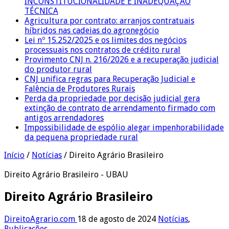
INCONSTITUCIONALIDADE E INADEQUAÇÃO
TÉCNICA
Agricultura por contrato: arranjos contratuais
híbridos nas cadeias do agronegócio
Lei nº 15.252/2025 e os limites dos negócios
processuais nos contratos de crédito rural
Provimento CNJ n. 216/2026 e a recuperação judicial
do produtor rural
CNJ unifica regras para Recuperação Judicial e
Falência de Produtores Rurais
Perda da propriedade por decisão judicial gera
extinção de contrato de arrendamento firmado com
antigos arrendadores
Impossibilidade de espólio alegar impenhorabilidade
da pequena propriedade rural
Início
/
Notícias
/
Direito Agrário Brasileiro
Direito Agrário Brasileiro - UBAU
Direito Agrário Brasileiro
DireitoAgrario.com
18 de agosto de 2024
Notícias
,
Publicações