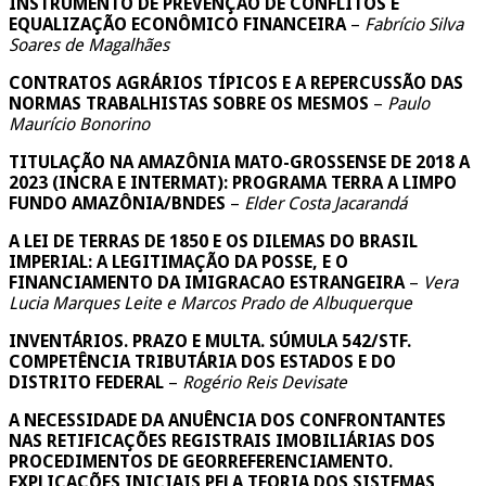
INSTRUMENTO DE PREVENÇÃO DE CONFLITOS E
EQUALIZAÇÃO ECONÔMICO FINANCEIRA
–
Fabrício Silva
Soares de Magalhães
CONTRATOS AGRÁRIOS TÍPICOS E A REPERCUSSÃO DAS
NORMAS TRABALHISTAS SOBRE OS MESMOS
–
Paulo
Maurício Bonorino
TITULAÇÃO NA AMAZÔNIA MATO-GROSSENSE DE 2018 A
2023 (INCRA E INTERMAT): PROGRAMA TERRA A LIMPO
FUNDO AMAZÔNIA/BNDES
–
Elder Costa Jacarandá
A LEI DE TERRAS DE 1850 E OS DILEMAS DO BRASIL
IMPERIAL: A LEGITIMAÇÃO DA POSSE, E O
FINANCIAMENTO DA IMIGRACAO ESTRANGEIRA
–
Vera
Lucia Marques Leite e Marcos Prado de Albuquerque
INVENTÁRIOS. PRAZO E MULTA. SÚMULA 542/STF.
COMPETÊNCIA TRIBUTÁRIA DOS ESTADOS E DO
DISTRITO FEDERAL
–
Rogério Reis Devisate
A NECESSIDADE DA ANUÊNCIA DOS CONFRONTANTES
NAS RETIFICAÇÕES REGISTRAIS IMOBILIÁRIAS DOS
PROCEDIMENTOS DE GEORREFERENCIAMENTO.
EXPLICAÇÕES INICIAIS PELA TEORIA DOS SISTEMAS