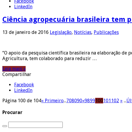
Facebook
LinkedIn
Ciência agropecuária brasileira tem 
13 de janeiro de 2016
Legislação
,
Notícias
,
Publicações
“O apoio da pesquisa científica brasileira na elaboração de
Agricultura, tem colaborado para reduzir …
Leia mais »
Compartilhar
Facebook
LinkedIn
Página 100 de 104
« Primeiro
...
70
80
90
«
98
99
100
101
102
»
...
Úl
Procurar