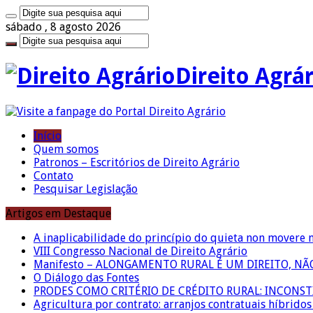
sábado , 8 agosto 2026
Direito Agrá
Início
Quem somos
Patronos – Escritórios de Direito Agrário
Contato
Pesquisar Legislação
Artigos em Destaque
A inaplicabilidade do princípio do quieta non movere 
VIII Congresso Nacional de Direito Agrário
Manifesto – ALONGAMENTO RURAL É UM DIREITO, N
O Diálogo das Fontes
PRODES COMO CRITÉRIO DE CRÉDITO RURAL: INCONS
Agricultura por contrato: arranjos contratuais híbrido