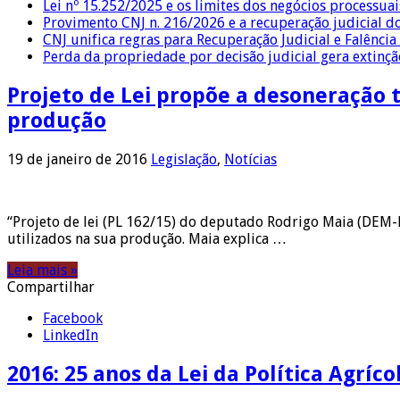
Lei nº 15.252/2025 e os limites dos negócios processuai
Provimento CNJ n. 216/2026 e a recuperação judicial d
CNJ unifica regras para Recuperação Judicial e Falênci
Perda da propriedade por decisão judicial gera extin
Projeto de Lei propõe a desoneração t
produção
19 de janeiro de 2016
Legislação
,
Notícias
“Projeto de lei (PL 162/15) do deputado Rodrigo Maia (DEM-
utilizados na sua produção. Maia explica …
Leia mais »
Compartilhar
Facebook
LinkedIn
2016: 25 anos da Lei da Política Agríco