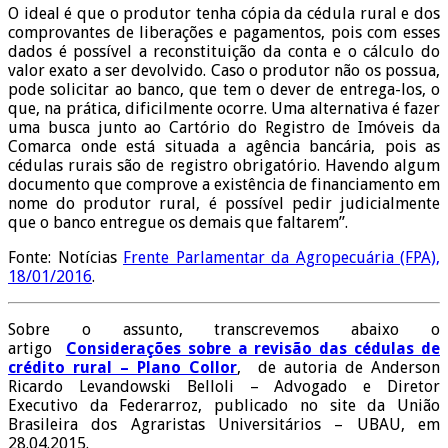
O ideal é que o produtor tenha cópia da cédula rural e dos
comprovantes de liberações e pagamentos, pois com esses
dados é possível a reconstituição da conta e o cálculo do
valor exato a ser devolvido. Caso o produtor não os possua,
pode solicitar ao banco, que tem o dever de entrega-los, o
que, na prática, dificilmente ocorre. Uma alternativa é fazer
uma busca junto ao Cartório do Registro de Imóveis da
Comarca onde está situada a agência bancária, pois as
cédulas rurais são de registro obrigatório. Havendo algum
documento que comprove a existência de financiamento em
nome do produtor rural, é possível pedir judicialmente
que o banco entregue os demais que faltarem”.
Fonte: Notícias
Frente Parlamentar da Agropecuária (FPA),
18/01/2016
.
Sobre o assunto, transcrevemos abaixo o
artigo
Considerações sobre a revisão das cédulas de
crédito rural – Plano Collor
, de autoria de Anderson
Ricardo Levandowski Belloli – Advogado e Diretor
Executivo da Federarroz, publicado no site da União
Brasileira dos Agraristas Universitários – UBAU, em
28.04.2015.