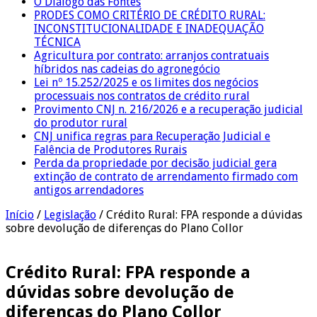
O Diálogo das Fontes
PRODES COMO CRITÉRIO DE CRÉDITO RURAL:
INCONSTITUCIONALIDADE E INADEQUAÇÃO
TÉCNICA
Agricultura por contrato: arranjos contratuais
híbridos nas cadeias do agronegócio
Lei nº 15.252/2025 e os limites dos negócios
processuais nos contratos de crédito rural
Provimento CNJ n. 216/2026 e a recuperação judicial
do produtor rural
CNJ unifica regras para Recuperação Judicial e
Falência de Produtores Rurais
Perda da propriedade por decisão judicial gera
extinção de contrato de arrendamento firmado com
antigos arrendadores
Início
/
Legislação
/
Crédito Rural: FPA responde a dúvidas
sobre devolução de diferenças do Plano Collor
Crédito Rural: FPA responde a
dúvidas sobre devolução de
diferenças do Plano Collor