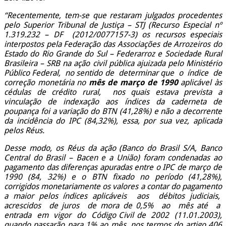
“Recentemente, tem-se que restaram julgados procedentes
pelo Superior Tribunal de Justiça – STJ (Recurso Especial nº
1.319.232 – DF (2012/0077157-3) os recursos especiais
interpostos pela Federação das Associações de Arrozeiros do
Estado do Rio Grande do Sul – Federarroz e Sociedade Rural
Brasileira – SRB na ação civil pública ajuizada pelo Ministério
Público Federal, no sentido de determinar que o índice de
correção monetária no
mês de março de 1990
aplicável às
cédulas de crédito rural, nos quais estava prevista a
vinculação de indexação aos índices da caderneta de
poupança foi a variação do BTN (41,28%) e não a decorrente
da incidência do IPC (84,32%), essa, por sua vez, aplicada
pelos Réus.
Desse modo, os Réus da ação (Banco do Brasil S/A, Banco
Central do Brasil – Bacen e a União) foram condenadas ao
pagamento das diferenças apuradas entre o IPC de março de
1990 (84, 32%) e o BTN fixado no período (41,28%),
corrigidos monetariamente os valores a contar do pagamento
a maior pelos índices aplicáveis aos débitos judiciais,
acrescidos de juros de mora de 0,5% ao mês até a
entrada em vigor do Código Civil de 2002 (11.01.2003),
quando passarão para 1% ao mês, nos termos do artigo 406