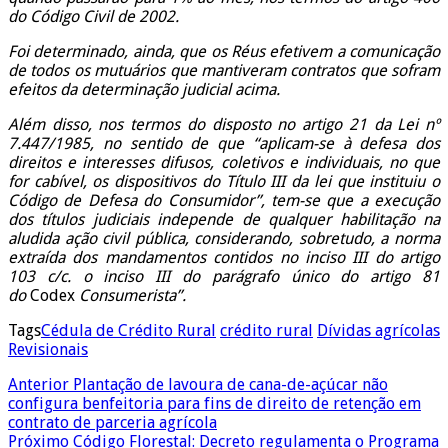
do Código Civil de 2002.
Foi determinado, ainda, que os Réus efetivem a comunicação
de todos os mutuários que mantiveram contratos que sofram
efeitos da determinação judicial acima.
Além disso, nos termos do disposto no artigo 21 da Lei nº
7.447/1985, no sentido de que “aplicam-se à defesa dos
direitos e interesses difusos, coletivos e individuais, no que
for cabível, os dispositivos do Título III da lei que instituiu o
Código de Defesa do Consumidor”, tem-se que a execução
dos títulos judiciais independe de qualquer habilitação na
aludida ação civil pública, considerando, sobretudo, a norma
extraída dos mandamentos contidos no inciso III do artigo
103 c/c. o inciso III do parágrafo único do artigo 81
do
Codex
Consumerista”.
Tags
Cédula de Crédito Rural
crédito rural
Dívidas agrícolas
Revisionais
Anterior
Plantação de lavoura de cana-de-açúcar não
configura benfeitoria para fins de direito de retenção em
contrato de parceria agrícola
Próximo
Código Florestal: Decreto regulamenta o Programa