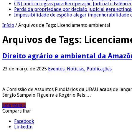
CNJ unifica regras para Recuperação Judicial e Falênci
Perda da propriedade por decisão judicial gera extin
Impossibilidade de espólio alegar impenhorabilidade
Início
/
Arquivos de Tags: Licenciamento ambiental
Arquivos de Tags:
Licenciam
Direito agrário e ambiental da Amazôn
23 de março de 2025
Eventos
,
Notícias
,
Publicações
A Comissão de Assuntos Fundiários da UBAU acaba de lançar a
Sérgio Sampaio Figueira e Rogério Reis …
Leia mais »
Compartilhar
Facebook
LinkedIn