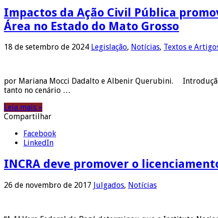
Impactos da Ação Civil Pública promo
Área no Estado do Mato Grosso
18 de setembro de 2024
Legislação
,
Notícias
,
Textos e Artigo
por Mariana Mocci Dadalto e Albenir Querubini. Introdução
tanto no cenário …
Leia mais »
Compartilhar
Facebook
LinkedIn
INCRA deve promover o licenciament
26 de novembro de 2017
Julgados
,
Notícias