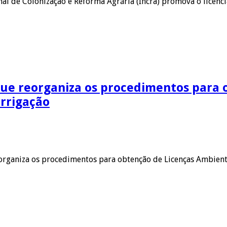
onal de Colonização e Reforma Agrária (Incra) promova o lice
que reorganiza os procedimentos para 
rrigação
reorganiza os procedimentos para obtenção de Licenças Ambien