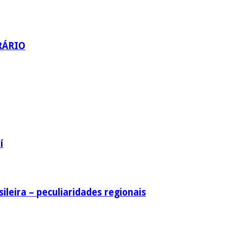
RÁRIO
í
ileira – peculiaridades regionais