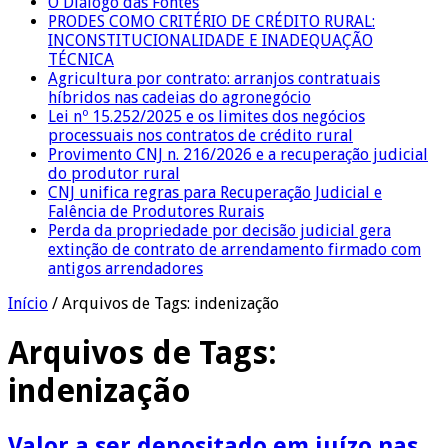
O Diálogo das Fontes
PRODES COMO CRITÉRIO DE CRÉDITO RURAL:
INCONSTITUCIONALIDADE E INADEQUAÇÃO
TÉCNICA
Agricultura por contrato: arranjos contratuais
híbridos nas cadeias do agronegócio
Lei nº 15.252/2025 e os limites dos negócios
processuais nos contratos de crédito rural
Provimento CNJ n. 216/2026 e a recuperação judicial
do produtor rural
CNJ unifica regras para Recuperação Judicial e
Falência de Produtores Rurais
Perda da propriedade por decisão judicial gera
extinção de contrato de arrendamento firmado com
antigos arrendadores
Início
/
Arquivos de Tags: indenização
Arquivos de Tags:
indenização
Valor a ser depositado em juízo nas