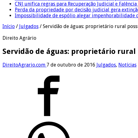
CNJ unifica regras para Recuperação Judicial e Falênci
Perda da propriedade por decisão judicial gera extin
Impossibilidade de espólio alegar impenhorabilidade
Início
/
Julgados
/
Servidão de águas: proprietário rural pos
Direito Agrário
Servidão de águas: proprietário rural
DireitoAgrario.com
7 de outubro de 2016
Julgados
,
Notícias