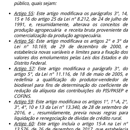
público, quais sejam:
Artigo 55
: Este artigo modificava os parágrafos 3°, 14,
15 e 16 do artigo 25 da Lei n° 8.212, de 24 de julho de
1991, e, resumidamente, alterava os conceitos de
produção agropecuária e receita bruta proveniente da
comercialização da produção agropecuária.
Artigo 56
: Este artigo modificava os artigos 2° e 3° da
Lei n° 10.169, de 29 de dezembro de 2000, e
estabelecia novas variáveis e limites para a fixação dos
valores dos emolumentos pelas Leis dos Estados e do
Distrito Federal.
Artigo 57
: Este artigo modificava o parágrafo 3°, do
artigo 5°, da Lei n° 11.116, de 18 de maio de 2005, e
redefinia a qualificação do produtor-vendedor de
biodiesel para fins de determinação do coeficiente de
redução da alíquota das contribuições do PIS/PASEP e
COFINS.
Artigo 59
: Este artigo modificava os artigos 1°, 1°-A, 2°,
3°, 4°, 10 e 13 da Lei n° 13.340, de 28 de setembro de
2016, e , resumidamente, previa novas regras para
liquidação e renegociação de dívidas de crédito rural.
Artigo 60
: Este artigo incluía o artigo 15-A na Lei n°
13.576, de 26 de dezembro de 2017, que estabelecia