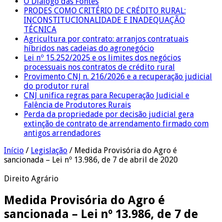
O Diálogo das Fontes
PRODES COMO CRITÉRIO DE CRÉDITO RURAL:
INCONSTITUCIONALIDADE E INADEQUAÇÃO
TÉCNICA
Agricultura por contrato: arranjos contratuais
híbridos nas cadeias do agronegócio
Lei nº 15.252/2025 e os limites dos negócios
processuais nos contratos de crédito rural
Provimento CNJ n. 216/2026 e a recuperação judicial
do produtor rural
CNJ unifica regras para Recuperação Judicial e
Falência de Produtores Rurais
Perda da propriedade por decisão judicial gera
extinção de contrato de arrendamento firmado com
antigos arrendadores
Início
/
Legislação
/
Medida Provisória do Agro é
sancionada – Lei nº 13.986, de 7 de abril de 2020
Direito Agrário
Medida Provisória do Agro é
sancionada – Lei nº 13.986, de 7 de