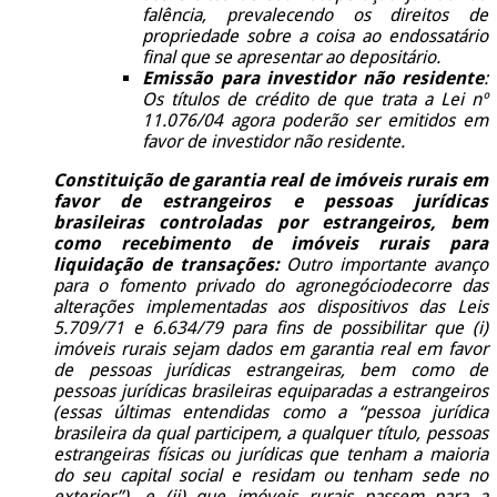
falência, prevalecendo os direitos de
propriedade sobre a coisa ao endossatário
final que se apresentar ao depositário.
Emissão para investidor não residente
:
Os títulos de crédito de que trata a Lei nº
11.076/04 agora poderão ser emitidos em
favor de investidor não residente.
Constituição de garantia real de imóveis rurais em
favor de estrangeiros
e pessoas jurídicas
brasileiras controladas por estrangeiros, bem
como recebimento de imóveis rurais para
liquidação de transações:
Outro importante avanço
para o fomento privado do agronegóciodecorre das
alterações implementadas aos dispositivos das Leis
5.709/71 e 6.634/79 para fins de possibilitar que (i)
imóveis rurais sejam dados em garantia real em favor
de pessoas jurídicas estrangeiras, bem como de
pessoas jurídicas brasileiras equiparadas a estrangeiros
(essas últimas entendidas como a “pessoa jurídica
brasileira da qual participem, a qualquer título, pessoas
estrangeiras físicas ou jurídicas que tenham a maioria
do seu capital social e residam ou tenham sede no
exterior”), e (ii) que imóveis rurais passem para a