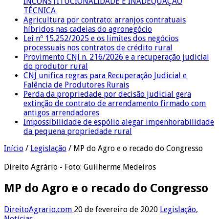
INCONSTITUCIONALIDADE E INADEQUAÇÃO
TÉCNICA
Agricultura por contrato: arranjos contratuais
híbridos nas cadeias do agronegócio
Lei nº 15.252/2025 e os limites dos negócios
processuais nos contratos de crédito rural
Provimento CNJ n. 216/2026 e a recuperação judicial
do produtor rural
CNJ unifica regras para Recuperação Judicial e
Falência de Produtores Rurais
Perda da propriedade por decisão judicial gera
extinção de contrato de arrendamento firmado com
antigos arrendadores
Impossibilidade de espólio alegar impenhorabilidade
da pequena propriedade rural
Início
/
Legislação
/
MP do Agro e o recado do Congresso
Direito Agrário - Foto: Guilherme Medeiros
MP do Agro e o recado do Congresso
DireitoAgrario.com
20 de fevereiro de 2020
Legislação
,
Notícias