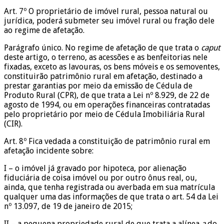
Art. 7º O proprietário de imóvel rural, pessoa natural ou
jurídica, poderá submeter seu imóvel rural ou fração dele
ao regime de afetação.
Parágrafo único. No regime de afetação de que trata o
caput
deste artigo, o terreno, as acessões e as benfeitorias nele
fixadas, exceto as lavouras, os bens móveis e os semoventes,
constituirão patrimônio rural em afetação, destinado a
prestar garantias por meio da emissão de Cédula de
Produto Rural (CPR), de que trata a Lei nº 8.929, de 22 de
agosto de 1994, ou em operações financeiras contratadas
pelo proprietário por meio de Cédula Imobiliária Rural
(CIR).
Art. 8º Fica vedada a constituição de patrimônio rural em
afetação incidente sobre:
I – o imóvel já gravado por hipoteca, por alienação
fiduciária de coisa imóvel ou por outro ônus real, ou,
ainda, que tenha registrada ou averbada em sua matrícula
qualquer uma das informações de que trata o art. 54 da Lei
nº 13.097, de 19 de janeiro de 2015;
II – a pequena propriedade rural de que trata a alínea
a
do