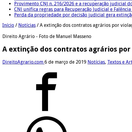
Provimento CNJ n. 216/2026 e a recuperação judicial d
CNJ unifica regras para Recuperação Judicial e Falênci
Perda da propriedade por decisão judicial gera extin
Início
/
Notícias
/
A extinção dos contratos agrários por viola
Direito Agrário - Foto de Manuel Masseno
A extinção dos contratos agrários por
DireitoAgrario.com
6 de março de 2019
Notícias
,
Textos e Ar