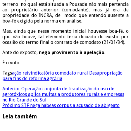
terreno no qual está situada a Pousada não mais pertencia
ao proprietário anterior (comodante), mas já era de
propriedade do INCRA, de modo que entendo ausente a
boa-fé exigida pela norma em análise.
Mas, ainda que nesse momento inicial houvesse boa-fé, o
que não houve, tal elemento teria deixado de existir por
ocasião do termo final o contrato de comodato (21/01/94).
Ante do exposto,
nego provimento à apelação
.
É o voto.
Tags
ação reivindicatória
comodato rural
Desapropriação
para fins de reforma agrária
Anterior
Operação conjunta de fiscalização do uso​ ​de
agrotóxicos aplica multas a produtores rurais e empresas
no Rio Grande do Sul
Próximo
STF nega habeas corpus a acusado de abigeato
Leia também