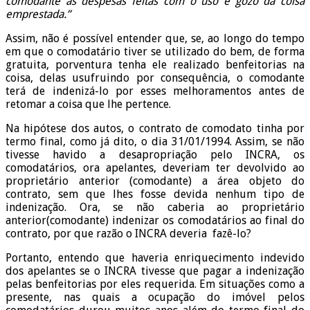
comodante as despesas feitas com o uso e gozo da coisa
emprestada.”
Assim, não é possível entender que, se, ao longo do tempo
em que o comodatário tiver se utilizado do bem, de forma
gratuita, porventura tenha ele realizado benfeitorias na
coisa, delas usufruindo por consequência, o comodante
terá de indenizá-lo por esses melhoramentos antes de
retomar a coisa que lhe pertence.
Na hipótese dos autos, o contrato de comodato tinha por
termo final, como já dito, o dia 31/01/1994. Assim, se não
tivesse havido a desapropriação pelo INCRA, os
comodatários, ora apelantes, deveriam ter devolvido ao
proprietário anterior (comodante) a área objeto do
contrato, sem que lhes fosse devida nenhum tipo de
indenização. Ora, se não caberia ao proprietário
anterior(comodante) indenizar os comodatários ao final do
contrato, por que razão o INCRA deveria fazê-lo?
Portanto, entendo que haveria enriquecimento indevido
dos apelantes se o INCRA tivesse que pagar a indenização
pelas benfeitorias por eles requerida. Em situações como a
presente, nas quais a ocupação do imóvel pelos