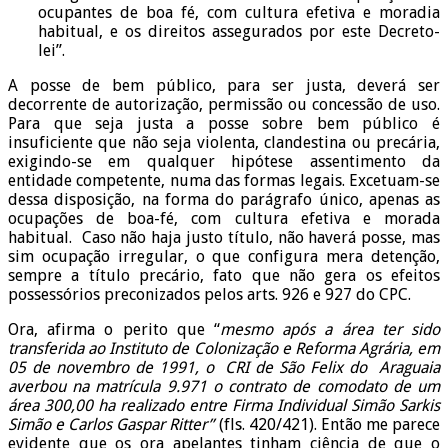
ocupantes de boa fé, com cultura efetiva e moradia
habitual, e os direitos assegurados por este Decreto-
lei”.
A posse de bem público, para ser justa, deverá ser
decorrente de autorização, permissão ou concessão de uso.
Para que seja justa a posse sobre bem público é
insuficiente que não seja violenta, clandestina ou precária,
exigindo-se em qualquer hipótese assentimento da
entidade competente, numa das formas legais. Excetuam-se
dessa disposição, na forma do parágrafo único, apenas as
ocupações de boa-fé, com cultura efetiva e morada
habitual. Caso não haja justo título, não haverá posse, mas
sim ocupação irregular, o que configura mera detenção,
sempre a título precário, fato que não gera os efeitos
possessórios preconizados pelos arts. 926 e 927 do CPC.
Ora, afirma o perito que “
mesmo após a área ter sido
transferida ao Instituto de Colonização e Reforma Agrária, em
05 de novembro de 1991, o CRI de São Felix do Araguaia
averbou na matrícula 9.971 o contrato de comodato de um
área 300,00 ha realizado entre Firma Individual Simão Sarkis
Simão e Carlos Gaspar Ritter”
(fls. 420/421). Então me parece
evidente que os ora apelantes tinham ciência de que o