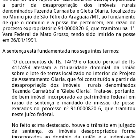
a partir da desapropriação dos imóveis rurais
denominados Fazenda Carnaúba e Gleba Olaria, localizados
no Município de São Félix do Araguaia /MT, ao fundamento
de que o domínio e a posse lhe pertencem, em razão do
processo expropriatório 91.0000820-6, que tramitou na 1ª.
Vara Federal de Mato Grosso, tendo sido imitido na posse
em 26/01/1991.
A sentença está fundamentada nos seguintes termos:
“O documentos de fls. 14/19 e o laudo pericial de fls.
411/454 atestam a titularidade dominial da União
sobre o lote de terras localizado no interior do Projeto
de Assentamento Olaria, que foi constituído a partir da
desapropriação dos imóveis rurais denominados
‘Fazenda Carnaúba’ e ‘Gleba Olaria’. Trata-se, portanto,
de bem imóvel incorporado ao patrimônio federal em
razão de sentença e mandado de imissão de posse
exarados no processo nº 91.0000820-6, que tramitou
neste Juízo federal.
No feito acima destacado, houve o trânsito em julgado
da sentença, os imóveis desapropriados forma
incorporados ao domínio da união e a indenização