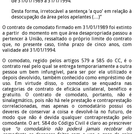
de 31/01/1989 a 31/1/1994.
Desta forma, irretocável a sentença ‘a quo’ em relação à
desocupação da área pelos apelantes (…)”
O contrato de comodato firmado em 31/01/1989 foi extinto
a partir do momento em que área desapropriada passou a
pertencer à União, ressaltado o próprio limite do contrato
que, no presente caso, tinha prazo de cinco anos, com
validade até 31/01/1994.
O comodato, regido pelos artigos 579 a 585 do CC, é o
contrato real pelo qual se entrega temporariamente a outra
pessoa um bem infungível, para ser por ela utilizado e
depois devolvido, também conhecido como empréstimo de
uso. Em virtude disso, o comodato se enquadra nas
categorias de contrato de eficácia unilateral, benéfico e
gratuito. O contrato de comodato, portanto, não é
sinalagmático, pois não há nele prestação e contraprestação
correlacionadas, mas apenas o comodatário possui os
deveres de conservar a coisa e devolvê-la no futuro, de
modo que não é devida qualquer contraprestação pelo
comodante. O art. 584 do Código Civil é claro ao prescrever
que
“o comodatário não poderá jamais recobrar do