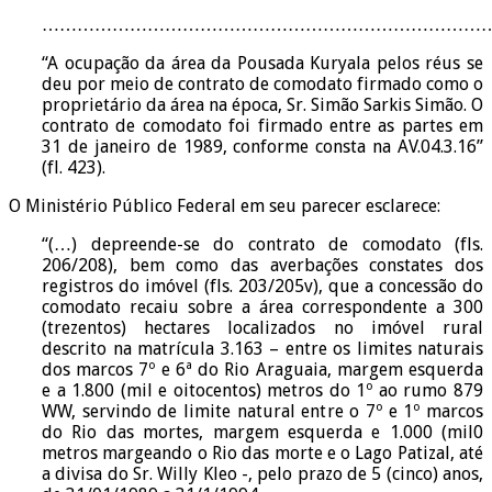
……………………………………………………………………
“A ocupação da área da Pousada Kuryala pelos réus se
deu por meio de contrato de comodato firmado como o
proprietário da área na época, Sr. Simão Sarkis Simão. O
contrato de comodato foi firmado entre as partes em
31 de janeiro de 1989, conforme consta na AV.04.3.16”
(fl. 423).
O Ministério Público Federal em seu parecer esclarece:
“(…) depreende-se do contrato de comodato (fls.
206/208), bem como das averbações constates dos
registros do imóvel (fls. 203/205v), que a concessão do
comodato recaiu sobre a área correspondente a 300
(trezentos) hectares localizados no imóvel rural
descrito na matrícula 3.163 – entre os limites naturais
dos marcos 7º e 6ª do Rio Araguaia, margem esquerda
e a 1.800 (mil e oitocentos) metros do 1º ao rumo 879
WW, servindo de limite natural entre o 7º e 1º marcos
do Rio das mortes, margem esquerda e 1.000 (mil0
metros margeando o Rio das morte e o Lago Patizal, até
a divisa do Sr. Willy Kleo -, pelo prazo de 5 (cinco) anos,