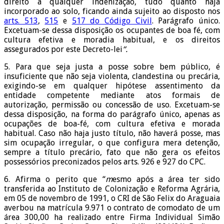
direito a qualquer indenização, tudo quanto haja
incorporado ao solo, ficando ainda sujeito ao disposto nos
arts. 513
,
515
e
517 do Código Civil
. Parágrafo único.
Excetuam-se dessa disposição os ocupantes de boa fé, com
cultura efetiva e moradia habitual, e os direitos
assegurados por este Decreto-lei
“.
5. Para que seja justa a posse sobre bem público, é
insuficiente que não seja violenta, clandestina ou precária,
exigindo-se em qualquer hipótese assentimento da
entidade competente mediante atos formais de
autorização, permissão ou concessão de uso. Excetuam-se
dessa disposição, na forma do parágrafo único, apenas as
ocupações de boa-fé, com cultura efetiva e morada
habitual. Caso não haja justo título, não haverá posse, mas
sim ocupação irregular, o que configura mera detenção,
sempre a título precário, fato que não gera os efeitos
possessórios preconizados pelos arts. 926 e 927 do CPC.
6. Afirma o perito que “
m
esmo após a área ter sido
transferida ao Instituto de Colonização e Reforma Agrária,
em 05 de novembro de 1991, o CRI de São Felix do Araguaia
averbou na matrícula 9.971 o contrato de comodato de um
área 300,00 ha realizado entre Firma Individual Simão