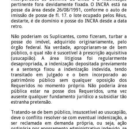
pertinente fora devidamente fixada. O INCRA está na
posse da área desde 26/08/1991, conforme o auto de
imissão de posse de fl. 17. o lote ocupado pelos Réus,
destarte, é de domínio e posse do INCRA desde a data
retro.
Não poderiam os Suplicantes, como fizeram, turbar a
posse do imóvel, adquirido originariamente, pelo
órgão federal. Na verdade, apropriaram-se de bem
público, o qual não é suscetível à prescrição aquisitiva
(usucapião). A área litigiosa foi regularmente
desapropriada, a indenização depositada previamente
e a sentença fixou a indenização indevida, tendo
transitado em julgado e o bem incorporado ao
patrimônio público sem qualquer oposição dos
Requeridos no momento próprio. Não poderia área
pública estar na posse dos Requeridos, uma vez
ausente qualquer fundamento jurídico a subsidiar tão
estranha pretensão.
Tratando-se de bem público, insuscetível ao usucapião,
deve o conflito resolver-se com eventual indenização, a
ser reclamada em demanda própria, ou seja, ação
ordinária por apossamento administrativo indevido, se