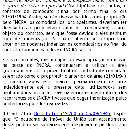
jamais recobrar do comodante as despesas feitas com o uso
e gozo da coisa emprestada”.
Na hipótese dos autos, o
contrato de comodato tinha por termo final o dia
31/01/1994. Assim, se não tivesse havido a desapropriação
pelo INCRA, os comodatários, ora apelantes, deveriam ter
devolvido ao proprietário anterior (comodante) a área
objeto do contrato, sem que fosse devida a eles nenhum
tipo de indenização. Se não caberia ao proprietário
anterior(comodante) indenizar os comodatários ao final do
contrato, também não deve o INCRA fazê-lo.
3. Os recorrentes, mesmo após a desapropriação e imissão
na posse do INCRA, continuaram a utilizar a área
gratuitamente até o prazo final do contrato de comodato
celebrado como o proprietário anterior da área (21/01/94).
E, mesmo após esse marco, permaneceram na área
indevidamente até a presente data, utilizando-a sem
nenhum ônus ou custo. Haveria enriquecimento ilícito dos
recorrentes se o INCRA tivesse que pagar indenização pelas
benfeitorias por eles realizadas.
4. O art. 71 do
Decreto-Lei nº 9.760, de 05/09/1946
, dispõe
que:
“
O ocupante de imóvel da União sem assentimento
desta, poderá ser sumariamente despejado e perderá, sem