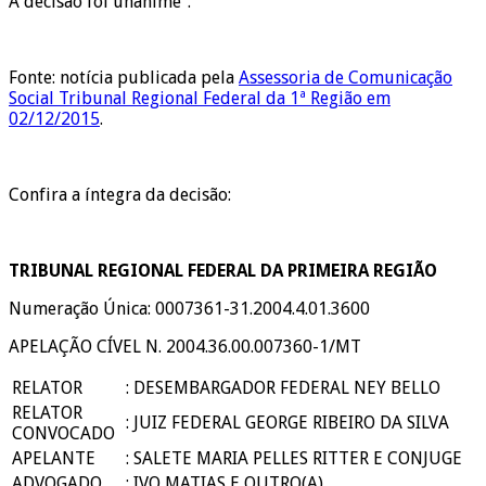
A decisão foi unânime”.
Fonte: notícia publicada pela
Assessoria de Comunicação
Social Tribunal Regional Federal da 1ª Região em
02/12/2015
.
Confira a íntegra da decisão:
TRIBUNAL REGIONAL FEDERAL DA PRIMEIRA REGIÃO
Numeração Única: 0007361-31.2004.4.01.3600
APELAÇÃO CÍVEL N. 2004.36.00.007360-1/MT
RELATOR
:
DESEMBARGADOR FEDERAL NEY BELLO
RELATOR
:
JUIZ FEDERAL GEORGE RIBEIRO DA SILVA
CONVOCADO
APELANTE
:
SALETE MARIA PELLES RITTER E CONJUGE
ADVOGADO
:
IVO MATIAS E OUTRO(A)