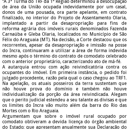
“A 3ª Turma do TRF da 1ª Região determinou a desocupação
de área da União ocupada indevidamente por um casal,
donos de uma pousada, ora parte apelante, em contrato
finalizado, no interior do Projeto de Assentamento Olaria,
implantado a partir da desapropriação para fins de
reforma agrária dos imóveis rurais denominados Fazenda
Carnaúba e Gleba Olaria, localizados no Município de São
Félix do Araguaia (MT). Na decisão, a Corte destacou que os
recorrentes, apesar da desapropriação e imissão na posse
do Incra, continuaram a utilizar a área de forma indevida
mesmo após o término do contrato de comodato celebrado
com o anterior proprietário, caracterizando ato de má-fé.
A autarquia entrou com ação reivindicatória contra os
ocupantes do imóvel. Em primeira instância, o pedido foi
julgado procedente, razão pela qual o caso chegou ao TRF1.
Na apelação, os atuais posseiros da terra sustentam que
não houve prova do domínio e também não houve
individualização da porção da área reivindicada. Alegam
que o perito judicial estendeu a seu talante as divisas e que
os limites do Incra vão muito além da barra do Rio das
Mortes com o Rio Araguaia.
Argumentam que sobre o imóvel rural ocupado por
comodato obtiveram a devida licença do órgão ambiental
do Estado; que apresentam anualmente sua Declaração do