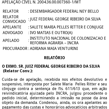
APELAÇÃO CÍVEL N. 2004.36.00.007360-1/MT
RELATOR
:
DESEMBARGADOR FEDERAL NEY BELLO
RELATOR
:
JUIZ FEDERAL GEORGE RIBEIRO DA SILVA
CONVOCADO
APELANTE
:
SALETE MARIA PELLES RITTER E CONJUGE
ADVOGADO
:
IVO MATIAS E OUTRO(A)
INSTITUTO NACIONAL DE COLONIZACAO E
APELADO
:
REFORMA AGRARIA – INCRA
PROCURADOR
:
ADRIANA MAIA VENTURINI
RELATÓRIO
O EXMO. SR. JUIZ FEDERAL GEORGE RIBEIRO DA SILVA
(Relator Conv.):
Cuida-se de apelação, recebida nos efeitos devolutivo e
suspensivo, interposta por Salete Maria Pelles Ritter e seu
cônjuge contra a sentença de fls. 611/613 que, em ação
reivindicatória ajuizada pelo INCRA, julgou procedente o
pedido inicial, determinando a imissão na posse da área
objeto da demanda. Condenou, ainda, os ora apelantes ao
pagamento das custas e honorários advocatícios arbitrados