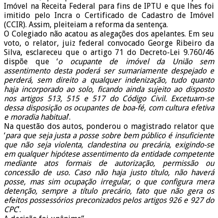
Imóvel na Receita Federal para fins de IPTU e que lhes foi
imitido pelo Incra o Certificado de Cadastro de Imóvel
(CCIR). Assim, pleiteiam a reforma da sentença.
O Colegiado não acatou as alegações dos apelantes. Em seu
voto, o relator, juiz federal convocado George Ribeiro da
Silva, esclareceu que o artigo 71 do Decreto-Lei 9.760/46
dispõe que ‘
o ocupante de imóvel da União sem
assentimento desta poderá ser sumariamente despejado e
perderá, sem direito a qualquer indenização, tudo quanto
haja incorporado ao solo, ficando ainda sujeito ao disposto
nos artigos 513, 515 e 517 do Código Civil. Excetuam-se
dessa disposição os ocupantes de boa-fé, com cultura efetiva
e moradia habitual
’.
Na questão dos autos, ponderou o magistrado relator que
‘
para que seja justa a posse sobre bem público é insuficiente
que não seja violenta, clandestina ou precária, exigindo-se
em qualquer hipótese assentimento da entidade competente
mediante atos formais de autorização, permissão ou
concessão de uso. Caso não haja justo título, não haverá
posse, mas sim ocupação irregular, o que configura mera
detenção, sempre a título precário, fato que não gera os
efeitos possessórios preconizados pelos artigos 926 e 927 do
CPC
’.