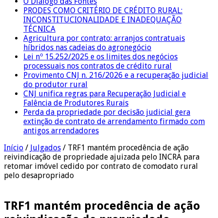
O Diálogo das Fontes
PRODES COMO CRITÉRIO DE CRÉDITO RURAL:
INCONSTITUCIONALIDADE E INADEQUAÇÃO
TÉCNICA
Agricultura por contrato: arranjos contratuais
híbridos nas cadeias do agronegócio
Lei nº 15.252/2025 e os limites dos negócios
processuais nos contratos de crédito rural
Provimento CNJ n. 216/2026 e a recuperação judicial
do produtor rural
CNJ unifica regras para Recuperação Judicial e
Falência de Produtores Rurais
Perda da propriedade por decisão judicial gera
extinção de contrato de arrendamento firmado com
antigos arrendadores
Início
/
Julgados
/
TRF1 mantém procedência de ação
reivindicação de propriedade ajuizada pelo INCRA para
retomar imóvel cedido por contrato de comodato rural
pelo desapropriado
TRF1 mantém procedência de ação