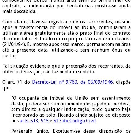
comodatários durou muitos anos além do termo final do
contrato, a indenização por benfeitorias mostra-se ainda
mais descabida.
Com efeito, deve-se registrar que os recorrentes, mesmo
após a transferência do imóvel ao INCRA, continuaram a
utilizar a área gratuitamente até o prazo final do contrato
de comodato celebrado com o proprietário anterior da área
(21/01/94). E, mesmo após esse marco, permanecem na área
até a presente data, utilizando-a sem nenhum ônus ou
custo.
Tal situação evidencia que a pretensão dos recorrentes, de
obter indenização, não faz nenhum sentido.
O art. 71 do
Decreto-Lei nº 9.760, de 05/09/1946
, dispõe
que:
“O ocupante de imóvel da União sem assentimento
desta, poderá ser sumariamente despejado e perderá,
sem direito a qualquer indenização, tudo quanto haja
incorporado ao solo, ficando ainda sujeito ao disposto
nos
arts. 513
,
515
e
517 do Código Civil
.
Parágrafo único. Excetuam-se dessa disposição os