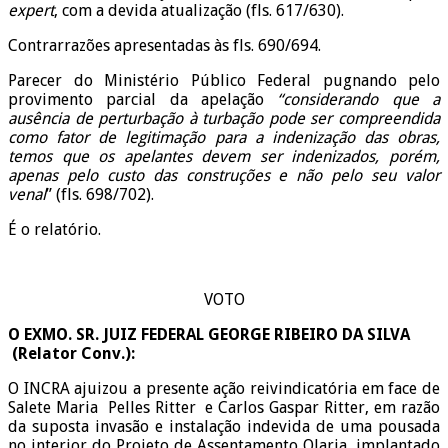
expert
, com a devida atualização (fls. 617/630).
Contrarrazões apresentadas às fls. 690/694.
Parecer do Ministério Público Federal pugnando pelo
provimento parcial da apelação
“considerando que a
ausência de perturbação à turbação pode ser compreendida
como fator de legitimação para a indenização das obras,
temos que os apelantes devem ser indenizados, porém,
apenas pelo custo das construções e não pelo seu valor
venal
” (fls. 698/702).
É o relatório.
VOTO
O EXMO. SR. JUIZ FEDERAL GEORGE RIBEIRO DA SILVA
(Relator Conv.):
O INCRA ajuizou a presente ação reivindicatória em face de
Salete Maria Pelles Ritter e Carlos Gaspar Ritter, em razão
da suposta invasão e instalação indevida de uma pousada
no interior do Projeto de Assentamento Olaria, implantado