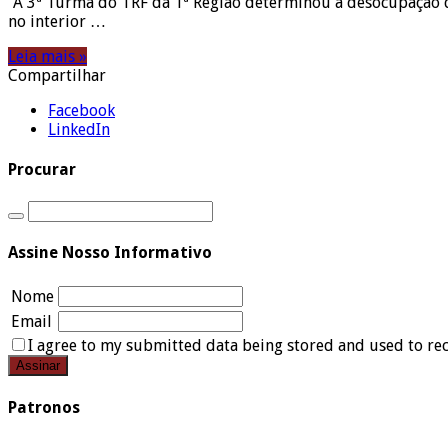
“A 3ª Turma do TRF da 1ª Região determinou a desocupação d
no interior …
Leia mais »
Compartilhar
Facebook
LinkedIn
Procurar
Assine Nosso Informativo
Nome
Email
I agree to my submitted data being stored and used to rec
Patronos