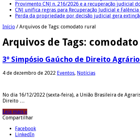
Provimento CNJ n. 216/2026 e a recuperação judicial d
CNJ unifica regras para Recuperação Judicial e Falênci
Perda da propriedade por decisão judicial gera extin
Início
/
Arquivos de Tags: comodato rural
Arquivos de Tags:
comodato 
3º Simpósio Gaúcho de Direito Agrário
4 de dezembro de 2022
Eventos
,
Notícias
No dia 16/12/2022 (sexta-feira), a União Brasileira de Agra
Direito …
Leia mais »
Compartilhar
Facebook
LinkedIn