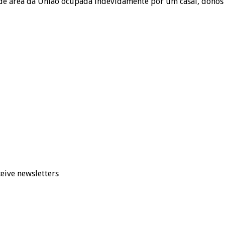
e área da União ocupada indevidamente por um casal, donos d
eive newsletters