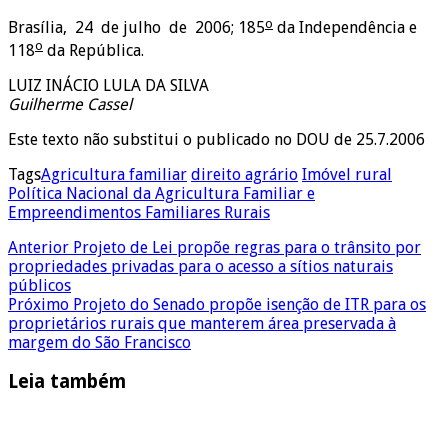
o
Brasília, 24 de julho de 2006; 185
da Independência e
o
118
da República.
LUIZ INÁCIO LULA DA SILVA
Guilherme Cassel
Este texto não substitui o publicado no DOU de 25.7.2006
Tags
Agricultura familiar
direito agrário
Imóvel rural
Política Nacional da Agricultura Familiar e
Empreendimentos Familiares Rurais
Anterior
Projeto de Lei propõe regras para o trânsito por
propriedades privadas para o acesso a sítios naturais
públicos
Próximo
Projeto do Senado propõe isenção de ITR para os
proprietários rurais que manterem área preservada à
margem do São Francisco
Leia também