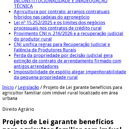
INCONSTITUCIONALIDADE E INADEQUAÇÃO
TÉCNICA
Agricultura por contrato: arranjos contratuais
híbridos nas cadeias do agronegócio
Lei nº 15.252/2025 e os limites dos negócios
processuais nos contratos de crédito rural
Provimento CNJ n. 216/2026 e a recuperação judicial
do produtor rural
CNJ unifica regras para Recuperação Judicial e
Falência de Produtores Rurais
Perda da propriedade por decisão judicial gera
extinção de contrato de arrendamento firmado com
antigos arrendadores
Impossibilidade de espólio alegar impenhorabilidade
da pequena propriedade rural
Início
/
Legislação
/
Projeto de Lei garante benefícios para
agricultor familiar com imóvel rural localizado em área
urbana
Direito Agrário
Projeto de Lei garante benefícios