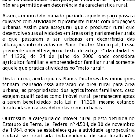
não era permitida em decorrência da característica rural.
Assim, em um determinado período aquele espaço passa a
conviver com atividades tipicamente rurais com ocupações
urbanas. Assim para assegurar que o produtor rural que
desenvolve suas atividades em áreas originariamente rurais
e que passaram a ser urbanas em decorrência das
alterações introduzidas no Plano Diretor Municipal, faz-se
premente uma alteração no texto do artigo 3º da citada Lei
nº 11.326, de 24 de julho de 2006, onde considera
agricultor familiar e empreendedor familiar rural somente
aquele que pratica atividades no “meio rural‟.
Desta forma, ainda que os Planos Diretores dos municípios
tenham realizado essa alteração de área rural para área
urbana, as propriedades dos agricultores familiares, caso
estejam qualificadas como imóvel rural, permanecem aptas
a serem beneficiadas pela Lei nº 11.326, mesmo estando
localizadas em áreas definidas como urbanas.
Outrossim, a categoria de imóvel rural já está definida no
Estatuto da Terra, Lei Federal nº 4.504, de 30 de novembro
de 1.964, onde se estabelece que a atividade agropecuária
poderá ser praticada independente de sua localização,