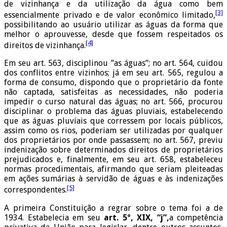
de vizinhança e da utilização da água como bem
[3]
essencialmente privado e de valor econômico limitado,
possibilitando ao usuário utilizar as águas da forma que
melhor o aprouvesse, desde que fossem respeitados os
[4]
direitos de vizinhança.
Em seu art. 563, disciplinou ”as águas”; no art. 564, cuidou
dos conflitos entre vizinhos; já em seu art. 565, regulou a
forma de consumo, dispondo que o proprietário da fonte
não captada, satisfeitas as necessidades, não poderia
impedir o curso natural das águas; no art. 566, procurou
disciplinar o problema das águas pluviais, estabelecendo
que as águas pluviais que corressem por locais públicos,
assim como os rios, poderiam ser utilizadas por qualquer
dos proprietários por onde passassem; no art. 567, previu
indenização sobre determinados direitos de proprietários
prejudicados e, finalmente, em seu art. 658, estabeleceu
normas procedimentais, afirmando que seriam pleiteadas
em ações sumárias à servidão de águas e às indenizações
[5]
correspondentes.
A primeira Constituição a regrar sobre o tema foi a de
1934. Estabelecia em seu
art. 5º, XIX, “j”,
a competência