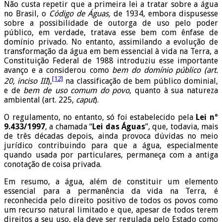
Não custa repetir que a primeira lei a tratar sobre a água
no Brasil, o
Código de Águas,
de 1934, embora dispusesse
sobre a possibilidade de outorga de uso pelo poder
público, em verdade, tratava esse bem com ênfase de
domínio privado. No entanto, assimilando a evolução de
transformação da água em bem essencial à vida na Terra, a
Constituição Federal de 1988 introduziu esse importante
avanço e a considerou como
bem do domínio público (art.
[12]
20, inciso III
),
na classificação de bem público dominial,
e de
bem de uso comum do povo
, quanto à sua natureza
ambiental (art. 225,
caput
).
O regulamento, no entanto, só foi estabelecido pela
Lei nº
9.433/1997
, a chamada “
Lei das Águas
”, que, todavia, mais
de três décadas depois, ainda provoca dúvidas no meio
jurídico contribuindo para que a água, especialmente
quando usada por particulares, permaneça com a antiga
conotação de coisa privada.
Em resumo, a água, além de constituir um elemento
essencial para a permanência da vida na Terra, é
reconhecida pelo direito positivo de todos os povos como
um recurso natural limitado e que, apesar de todos terem
direitos a seu uso, ela deve ser regulada pelo Estado como