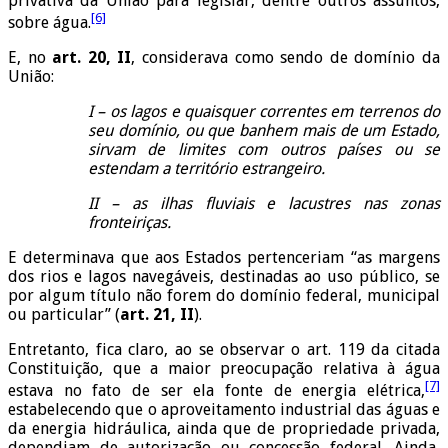
privativa da União para legislar, dentre outros assuntos,
[6]
sobre água.
E, no
art. 20, II
, considerava como sendo de domínio da
União:
I – os lagos e quaisquer correntes em terrenos do
seu domínio, ou que banhem mais de um Estado,
sirvam de limites com outros países ou se
estendam a território estrangeiro.
II – as ilhas fluviais e lacustres nas zonas
fronteiriças.
E determinava que aos Estados pertenceriam “as margens
dos rios e lagos navegáveis, destinadas ao uso público, se
por algum título não forem do domínio federal, municipal
ou particular” (
art. 21, II
).
Entretanto, fica claro, ao se observar o art. 119 da citada
Constituição, que a maior preocupação relativa à água
[7]
estava no fato de ser ela fonte de energia elétrica,
estabelecendo que o aproveitamento industrial das águas e
da energia hidráulica, ainda que de propriedade privada,
dependiam de autorização ou concessão federal. Ainda,