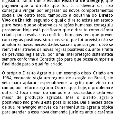
legislado. Tanto que a
Escola História de Savigny
, que
pugnava que o direito que foi, é, e deverá ser, não
conseguiu vingar por engessar os novos comportamentos
sociais. De outro lado, tampouco a doutrina do
Direito
Vivo de Ehrlich
, segundo o qual o direito existe em estado
puro basta que se observe as relações humanas, conseguiu
prosperar. Hoje está pacificado que o direito como ciência
criada para resolver os conflitos humanos tem que prever
com regras positivas, sim, mas se o que foi previsto não se
amolda às novas necessidades sociais que surgem, deve se
reinventar através de novas regras positivas ou, ante a falta
de previsão legislativa, por uma interpretação sistemática
sempre conforme à Constituição para que possa cumprir a
finalidade para o qual foi criado.
O próprio Direito Agrário é um exemplo disso. Criado em
1964, enquanto vigia um regime de exceção no Brasil, ele
veio para aplacar, especialmente, a grita que vinha do
campo por reforma agrária. Ocorre que, hoje, o problema é
outro. O foco maior do campo é a necessidade cada vez
maior de produção agrícola. Mas o direito agrário
positivado não previu esta possibilidade. Daí a necessidade
de sua reinvenção através da hermenêutica agrária tópica
para atender a essa nova demanda jurídica ante a carência