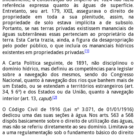
referência expressa quanto às águas de superfície.
Entretanto, seu art. 179, XXII, assegurava o direito de
propriedade em toda a sua plenitude, assim, na
propriedade de solo estava implícita a de subsolo.
Portanto, se nas terras privadas existissem mananciais de
águas subterrâneas essas pertenciam ao proprietário da
terra. Esta Carta trazia, ainda, a figura da desapropriação
pelo poder público, o que incluía os mananciais hídricos
[1]
existentes em propriedades privadas.
A Carta Política seguinte, de 1891, não disciplinou o
domínio hídrico, mas definiu as competências para legislar
sobre a navegação dos mesmos, sendo do Congresso
Nacional, quanto à navegação dos rios que banhem mais de
um Estado, ou se estendam a territórios estrangeiros (art.
34, § 6º) e dos Estados ou da União, quanto à navegação
[2]
interior (art. 13,
caput
).
O Código Civil de 1916 (Lei nº 3.071, de 01/01/1916)
dedicou uma das suas seções à água. Nos arts. 563 a 568
dispôs basicamente sobre o direito de utilização das águas,
mas não se referiu diretamente ao seu domínio. Limitava-se
a uma regulamentação sob o fundamento básico do direito