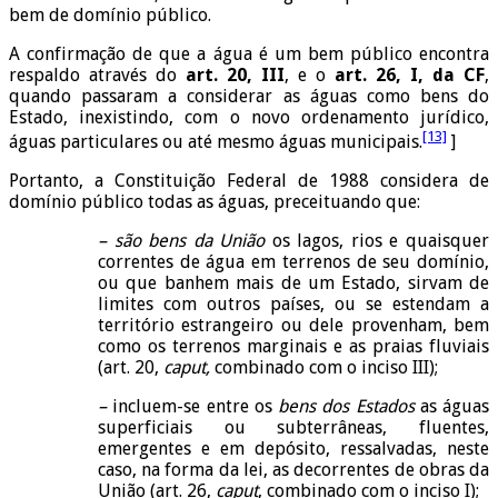
bem de domínio público.
A confirmação de que a água é um bem público encontra
respaldo através do
art. 20, III
, e o
art. 26, I, da CF
,
quando passaram a considerar as águas como bens do
Estado, inexistindo, com o novo ordenamento jurídico,
[13]
águas particulares ou até mesmo águas municipais.
]
Portanto, a Constituição Federal de 1988 considera de
domínio público todas as águas, preceituando que:
– são bens da União
os lagos, rios e quaisquer
correntes de água em terrenos de seu domínio,
ou que banhem mais de um Estado, sirvam de
limites com outros países, ou se estendam a
território estrangeiro ou dele provenham, bem
como os terrenos marginais e as praias fluviais
(art. 20,
caput,
combinado com o inciso III);
–
incluem-se entre os
bens dos Estados
as águas
superficiais ou subterrâneas, fluentes,
emergentes e em depósito, ressalvadas, neste
caso, na forma da lei, as decorrentes de obras da
União (art. 26,
caput
, combinado com o inciso I);