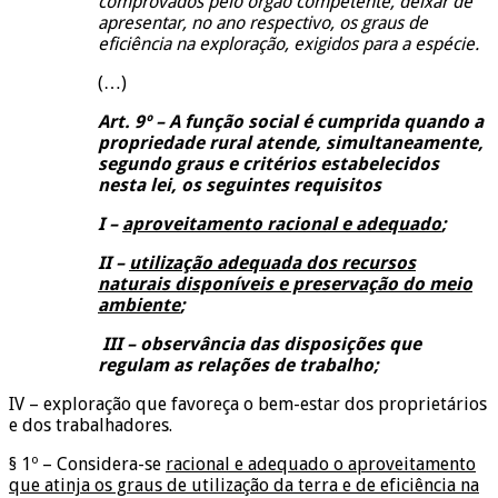
comprovados pelo órgão competente, deixar de
apresentar, no ano respectivo, os graus de
eficiência na exploração, exigidos para a espécie.
(…)
Art. 9º – A função social é cumprida quando a
propriedade rural atende, simultaneamente,
segundo graus e critérios estabelecidos
nesta lei, os seguintes requisitos
I –
aproveitamento racional e adequado
;
II –
utilização adequada dos recursos
naturais disponíveis e preservação do meio
ambiente
;
III – observância das disposições que
regulam as relações de trabalho;
IV – exploração que favoreça o bem-estar dos proprietários
e dos trabalhadores.
§ 1º – Considera-se
racional e adequado o aproveitamento
que atinja os graus de utilização da terra e de eficiência na