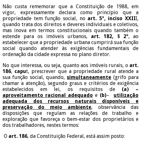
Não custa rememorar que a Constituição de 1988, em
vigor, expressamente declara como princípio que a
propriedade tem função social, no
art. 5º, inciso XXII
I,
quando trata dos direitos e deveres individuais e coletivos,
mas inova em termos constitucionais quando também o
estende para os imóveis urbanos,
art. 182, § 2º
, ao
estabelecer que a propriedade urbana cumprirá sua função
social quando atender às exigências fundamentais de
ordenação da cidade expressa no plano diretor.
No que interessa, ou seja, quanto aos imóveis rurais, o
art.
186
,
capu
t, prescrever que a propriedade rural atende a
sua função social, quando,
simultaneamente
(grifo para
chamar a atenção), segundo graus e critérios de exigência
estabelecidos em lei, os requisitos de
(a) –
aproveitamento racional adequado
e
(b)
–
utilização
adequada dos recursos naturais disponíveis e
preservação do meio ambiente
, observância das
disposições que regulam as relações de trabalho e
exploração que favoreça o bem-estar dos proprietários e
dos trabalhadores, nestes termos:
O
art. 186
, da Constituição Federal, está assim posto: