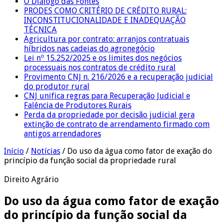
O Diálogo das Fontes
PRODES COMO CRITÉRIO DE CRÉDITO RURAL:
INCONSTITUCIONALIDADE E INADEQUAÇÃO
TÉCNICA
Agricultura por contrato: arranjos contratuais
híbridos nas cadeias do agronegócio
Lei nº 15.252/2025 e os limites dos negócios
processuais nos contratos de crédito rural
Provimento CNJ n. 216/2026 e a recuperação judicial
do produtor rural
CNJ unifica regras para Recuperação Judicial e
Falência de Produtores Rurais
Perda da propriedade por decisão judicial gera
extinção de contrato de arrendamento firmado com
antigos arrendadores
Início
/
Notícias
/
Do uso da água como fator de exação do
princípio da função social da propriedade rural
Direito Agrário
Do uso da água como fator de exação
do princípio da função social da