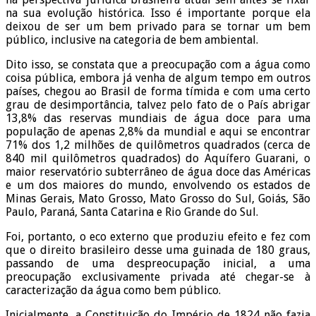
na sua evolução histórica. Isso é importante porque ela
deixou de ser um bem privado para se tornar um bem
público, inclusive na categoria de bem ambiental.
Dito isso, se constata que a preocupação com a água como
coisa pública, embora já venha de algum tempo em outros
países, chegou ao Brasil de forma tímida e com uma certo
grau de desimportância, talvez pelo fato de o País abrigar
13,8% das reservas mundiais de água doce para uma
população de apenas 2,8% da mundial e aqui se encontrar
71% dos 1,2 milhões de quilômetros quadrados (cerca de
840 mil quilômetros quadrados) do Aquífero Guarani, o
maior reservatório subterrâneo de água doce das Américas
e um dos maiores do mundo, envolvendo os estados de
Minas Gerais, Mato Grosso, Mato Grosso do Sul, Goiás, São
Paulo, Paraná, Santa Catarina e Rio Grande do Sul.
Foi, portanto, o eco externo que produziu efeito e fez com
que o direito brasileiro desse uma guinada de 180 graus,
passando de uma despreocupação inicial, a uma
preocupação exclusivamente privada até chegar-se à
caracterização da água como bem público.
Inicialmente, a Constituição do Império de 1824 não fazia