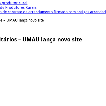
o produtor rural
a de Produtores Rurais
ção de contrato de arrendamento firmado com antigos arrenda
os – UMAU lança novo site
itários – UMAU lança novo site