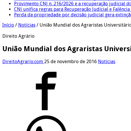
Provimento CNJ n. 216/2026 e a recuperação judicial d
CNJ unifica regras para Recuperação Judicial e Falênci
Perda da propriedade por decisão judicial gera extin
Início
/
Notícias
/
União Mundial dos Agraristas Universitári
Direito Agrário
União Mundial dos Agraristas Univers
DireitoAgrario.com
25 de novembro de 2016
Notícias