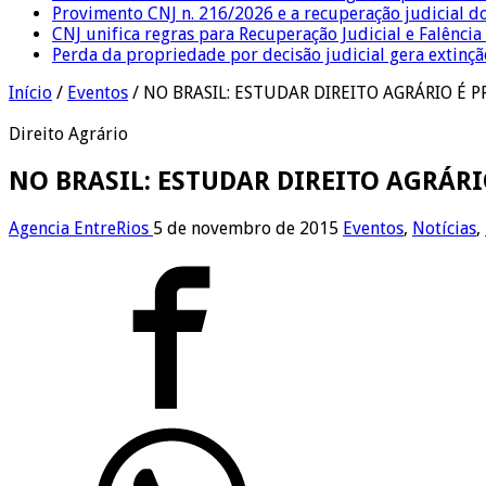
Provimento CNJ n. 216/2026 e a recuperação judicial d
CNJ unifica regras para Recuperação Judicial e Falênci
Perda da propriedade por decisão judicial gera extin
Início
/
Eventos
/
NO BRASIL: ESTUDAR DIREITO AGRÁRIO É P
Direito Agrário
NO BRASIL: ESTUDAR DIREITO AGRÁRI
Agencia EntreRios
5 de novembro de 2015
Eventos
,
Notícias
,