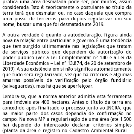
prática uma área desmatada pode ser, por muitos, assim
considerada. Isto é: teoricamente o postulante ao título da
terra terá que desmatar ou, no caso daquele que compra
uma posse de terceiros para depois regularizar em seu
nome, buscar uma que foi desmatada ate 2019.
A outra verdade é quanto a autodeclaração, figura ainda
nova na relação entre particular e governo. É uma tendência
que tem surgido ultimamente nas legislações que tratam
de serviços púbicos que dependem da autorização do
poder publico (ver a Lei Complementar nº 140 e a Lei da
Liberdade Econômica – Lei nº 13.874, de 20 de setembro de
2019). A sua existência em si não significa automaticamente
que tudo será regularizado, vez que há critérios e algumas
amarras possíveis de verificação pelo órgão fundiário
(salvaguardas), mas há que se aperfeiçoar.
Lembra-se, que a norma anterior admitia esta ferramenta
para imóveis ate 400 hectares. Antes o título da terra era
concedido após finalizado o processo junto ao INCRA, que
na maior parte dos casos dependia de confirmação no
campo. Na nova MP a regularização de uma área (ate 1.500
ha) depende do interessado declarar critérios simples
(planta da área e registro no Cadastro Ambiental Rural –