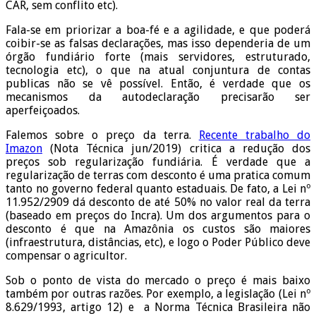
CAR, sem conflito etc).
Fala-se em priorizar a boa-fé e a agilidade, e que poderá
coibir-se as falsas declarações, mas isso dependeria de um
órgão fundiário forte (mais servidores, estruturado,
tecnologia etc), o que na atual conjuntura de contas
publicas não se vê possível. Então, é verdade que os
mecanismos da autodeclaração precisarão ser
aperfeiçoados.
Falemos sobre o preço da terra.
Recente trabalho do
Imazon
(Nota Técnica jun/2019) critica a redução dos
preços sob regularização fundiária. É verdade que a
regularização de terras com desconto é uma pratica comum
tanto no governo federal quanto estaduais. De fato, a Lei nº
11.952/2909 dá desconto de até 50% no valor real da terra
(baseado em preços do Incra). Um dos argumentos para o
desconto é que na Amazônia os custos são maiores
(infraestrutura, distâncias, etc), e logo o Poder Público deve
compensar o agricultor.
Sob o ponto de vista do mercado o preço é mais baixo
também por outras razões. Por exemplo, a legislação (Lei nº
8.629/1993, artigo 12) e a Norma Técnica Brasileira não