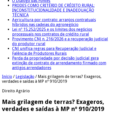
O Diálogo das Fontes
PRODES COMO CRITÉRIO DE CRÉDITO RURAL:
INCONSTITUCIONALIDADE E INADEQUAÇÃO
TÉCNICA
Agricultura por contrato: arranjos contratuais
híbridos nas cadeias do agronegócio
Lei nº 15.252/2025 e os limites dos negócios
processuais nos contratos de crédito rural
Provimento CNJ n. 216/2026 e a recuperação judicial
do produtor rural
CNJ unifica regras para Recuperação Judicial e
Falência de Produtores Rurais
Perda da propriedade por decisão judicial gera
extinção de contrato de arrendamento firmado com
antigos arrendadores
Início
/
Legislação
/
Mais grilagem de terras? Exageros,
verdades e saídas à MP nº 910/2019
Direito Agrário
Mais grilagem de terras? Exageros,
verdades e saídas à MP nº 910/2019