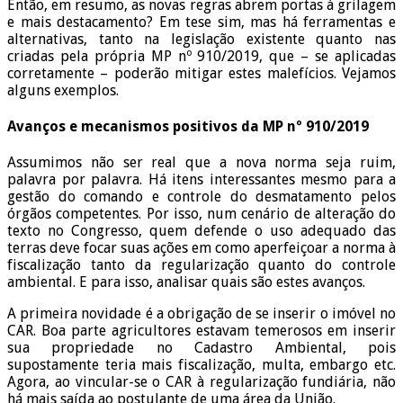
Então, em resumo, as novas regras abrem portas à grilagem
e mais destacamento? Em tese sim, mas há ferramentas e
alternativas, tanto na legislação existente quanto nas
criadas pela própria MP nº 910/2019, que – se aplicadas
corretamente – poderão mitigar estes malefícios. Vejamos
alguns exemplos.
Avanços e mecanismos positivos da MP nº 910/2019
Assumimos não ser real que a nova norma seja ruim,
palavra por palavra. Há itens interessantes mesmo para a
gestão do comando e controle do desmatamento pelos
órgãos competentes. Por isso, num cenário de alteração do
texto no Congresso, quem defende o uso adequado das
terras deve focar suas ações em como aperfeiçoar a norma à
fiscalização tanto da regularização quanto do controle
ambiental. E para isso, analisar quais são estes avanços.
A primeira novidade é a obrigação de se inserir o imóvel no
CAR. Boa parte agricultores estavam temerosos em inserir
sua propriedade no Cadastro Ambiental, pois
supostamente teria mais fiscalização, multa, embargo etc.
Agora, ao vincular-se o CAR à regularização fundiária, não
há mais saída ao postulante de uma área da União.