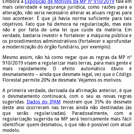
Embora a
Exposição de Motivos da MP nº 910/2019
fale em
mais celeridade e segurança jurídica, como razões para a
alteração, não seria necessário alterar as atuais regras para
isso acontecer. É que já havia norma suficiente para tais
objetivos. Fato que há demora na regularização, mas este
não é por falta de uma lei que cuide da matéria. Em
verdade, bastaria investir e fortalecer a máquina pública e
os procedimentos administrativos (fortalecer e aprofundar
a modernização do órgão fundiário, por exemplo).
Mesmo assim, não há como negar que as regras da MP nº
910/2019 visam a regularizar mais terras, para mais gente e
mais rapidamente. O efeito automático óbvio é
desmatamento – ainda que desmate legal, vez que o Código
Florestal permite 20% de desmate. Vejamos os motivos.
A primeira verdade, derivada da afirmação anterior, é que
o desmatamento continuará, com o seu as novas regras
sugeridas.
Dados do IPAM
mostram que 35% do desmate
deste ano ocorreram nas terras ainda não destinadas (as
que serão regularizadas). Paradoxalmente, com a
regularização sugerida na MP será teoricamente mais fácil
identificar quem desmatou, o que não é possível com atual
modelo.