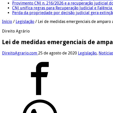
Provimento CNJ n. 216/2026 e a recuperação judicial d
CNJ unifica regras para Recuperação Judicial e Falênci
Perda da propriedade por decisão judicial gera extin
Início
/
Legislação
/
Lei de medidas emergenciais de amparo ao
Direito Agrário
Lei de medidas emergenciais de amparo
DireitoAgrario.com
25 de agosto de 2020
Legislação
,
Notícia