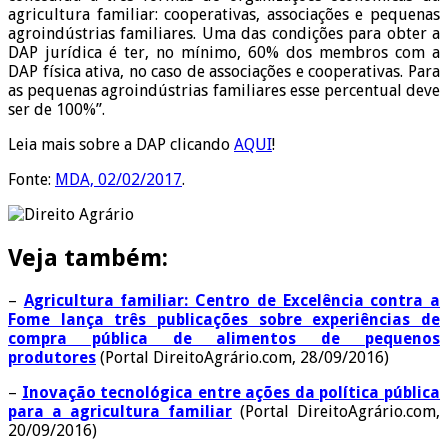
agricultura familiar: cooperativas, associações e pequenas
agroindústrias familiares. Uma das condições para obter a
DAP jurídica é ter, no mínimo, 60% dos membros com a
DAP física ativa, no caso de associações e cooperativas. Para
as pequenas agroindústrias familiares esse percentual deve
ser de 100%”.
Leia mais sobre a DAP clicando
AQUI
!
Fonte:
MDA, 02/02/2017
.
Veja também:
–
Agricultura familiar: Centro de Excelência contra a
Fome lança três publicações sobre experiências de
compra pública de alimentos de pequenos
produtores
(Portal DireitoAgrário.com, 28/09/2016)
–
Inovação tecnológica entre ações da política pública
para a agricultura familiar
(Portal DireitoAgrário.com,
20/09/2016)