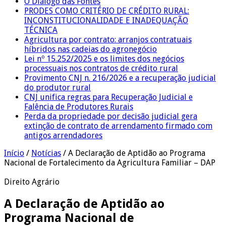
O Diálogo das Fontes
PRODES COMO CRITÉRIO DE CRÉDITO RURAL:
INCONSTITUCIONALIDADE E INADEQUAÇÃO
TÉCNICA
Agricultura por contrato: arranjos contratuais
híbridos nas cadeias do agronegócio
Lei nº 15.252/2025 e os limites dos negócios
processuais nos contratos de crédito rural
Provimento CNJ n. 216/2026 e a recuperação judicial
do produtor rural
CNJ unifica regras para Recuperação Judicial e
Falência de Produtores Rurais
Perda da propriedade por decisão judicial gera
extinção de contrato de arrendamento firmado com
antigos arrendadores
Início
/
Notícias
/
A Declaração de Aptidão ao Programa
Nacional de Fortalecimento da Agricultura Familiar – DAP
Direito Agrário
A Declaração de Aptidão ao
Programa Nacional de