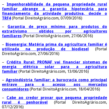
–
Impenhorabilidade da pequena propriedade rural
familiar abrange a garantia hipotecária para
financiamento da atividade produtiva, decide o
TRF4
(Portal DireitoAgrário.com, 07/09/2016)
–
Garantia de preço mínimo para produtos do
extrativismo obtidos por agricultores
familiares
(Portal DireitoAgrário.com, 27/06/2016)
–
Bioenergia: Matéria prima da agricultura familiar é
utilizada na produção de biodiesel
(Portal
DireitoAgrário.com, 27/06/2016)
–
Crédito Rural: PRONAF vai financiar sistemas de
energia elétrica solar para a agricultura
familiar
(Portal DireitoAgrário.com, 13/06/2016)
–
Agroindústria familiar: a burocracia como principal
entrave para o acesso aos mercados
consumidores
(Portal DireitoAgrário.com, 18/04/2016)
–
Cabe ao credor provar que pequena propriedade
rural é penhorável
(Portal DireitoAgrário.com,
07/12/2016)