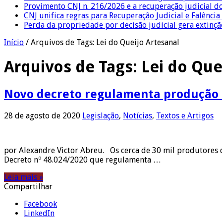
Provimento CNJ n. 216/2026 e a recuperação judicial d
CNJ unifica regras para Recuperação Judicial e Falênci
Perda da propriedade por decisão judicial gera extin
Início
/
Arquivos de Tags: Lei do Queijo Artesanal
Arquivos de Tags:
Lei do Que
Novo decreto regulamenta produção e
28 de agosto de 2020
Legislação
,
Notícias
,
Textos e Artigos
por Alexandre Victor Abreu. Os cerca de 30 mil produtores d
Decreto nº 48.024/2020 que regulamenta …
Leia mais »
Compartilhar
Facebook
LinkedIn