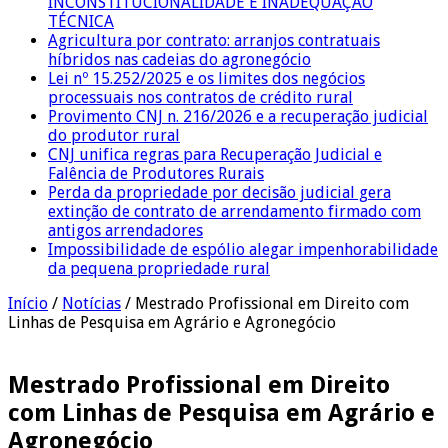
INCONSTITUCIONALIDADE E INADEQUAÇÃO
TÉCNICA
Agricultura por contrato: arranjos contratuais
híbridos nas cadeias do agronegócio
Lei nº 15.252/2025 e os limites dos negócios
processuais nos contratos de crédito rural
Provimento CNJ n. 216/2026 e a recuperação judicial
do produtor rural
CNJ unifica regras para Recuperação Judicial e
Falência de Produtores Rurais
Perda da propriedade por decisão judicial gera
extinção de contrato de arrendamento firmado com
antigos arrendadores
Impossibilidade de espólio alegar impenhorabilidade
da pequena propriedade rural
Início
/
Notícias
/
Mestrado Profissional em Direito com
Linhas de Pesquisa em Agrário e Agronegócio
Mestrado Profissional em Direito
com Linhas de Pesquisa em Agrário e
Agronegócio