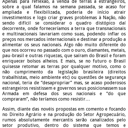
Apenas para reflexão, a venda de terras a estrangeiros,
sobre a qual falamos na semana passada, se acaso for
ampliada e flexibilizada, poderia de início atrair
investimentos e logo criar graves problemas à Nação, não
sendo difícil se considerar o quadro distópico daí
decorrente, onde forneceríamos a terra que transnacionais
e multinacionais lavrariam como suas, podendo inflar os
preços nos mercados internacionais e destinar a produção a
alimentar os seus nacionais. Algo não muito diferente do
que nos ocorreu no passado com o ouro, diamantes, metais,
pau-brasil e outras riquezas, que saíram do Brasil e foram
enriquecer bolsos alheios. E mais, se no futuro o Brasil
quisesse retomar as terras por qualquer motivo, como o
não cumprimento da legislação brasileira (direitos
trabalhistas, meio ambiente etc) ou questões de segurança
nacional, teria de “desapropriar” mas, se acaso poderosos
estrangeiros resistissem e governos seus posicionassem sua
Armada em defesa dos seus nacionais e “do que
compraram”, não teríamos como resistir…
Assim, diante das novéis propostas em comento e focando
no Direito Agrário e na produção do Setor Agropecuário,
rumos absolutamente mercantis serão canalizados pelo
setor produtivo, dentro do sistema que temos e