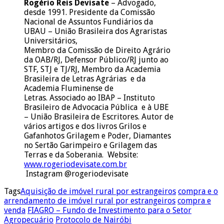
Rogério Reis Devisate
– Advogado,
desde 1991. Presidente da Comissão
Nacional de Assuntos Fundiários da
UBAU – União Brasileira dos Agraristas
Universitários,
Membro da Comissão de Direito Agrário
da OAB/RJ, Defensor Público/RJ junto ao
STF, STJ e TJ/RJ, Membro da Academia
Brasileira de Letras Agrárias e da
Academia Fluminense de
Letras. Associado ao IBAP – Instituto
Brasileiro de Advocacia Pública e à UBE
– União Brasileira de Escritores. Autor de
vários artigos e dos livros Grilos e
Gafanhotos Grilagem e Poder, Diamantes
no Sertão Garimpeiro e Grilagem das
Terras e da Soberania. Website:
www.rogeriodevisate.com.br
Instagram @rogeriodevisate
Tags
Aquisição de imóvel rural por estrangeiros
compra e o
arrendamento de imóvel rural por estrangeiros
compra e
venda
FIAGRO – Fundo de Investimento para o Setor
Agropecuário
Protocolo de Nairóbi