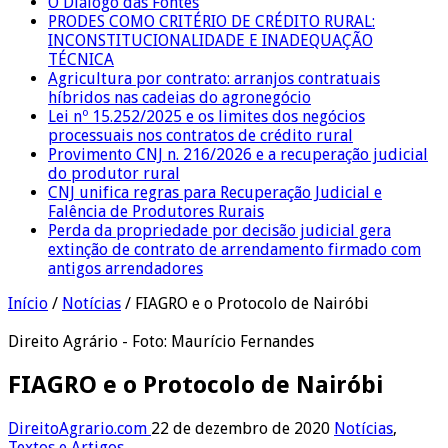
O Diálogo das Fontes
PRODES COMO CRITÉRIO DE CRÉDITO RURAL:
INCONSTITUCIONALIDADE E INADEQUAÇÃO
TÉCNICA
Agricultura por contrato: arranjos contratuais
híbridos nas cadeias do agronegócio
Lei nº 15.252/2025 e os limites dos negócios
processuais nos contratos de crédito rural
Provimento CNJ n. 216/2026 e a recuperação judicial
do produtor rural
CNJ unifica regras para Recuperação Judicial e
Falência de Produtores Rurais
Perda da propriedade por decisão judicial gera
extinção de contrato de arrendamento firmado com
antigos arrendadores
Início
/
Notícias
/
FIAGRO e o Protocolo de Nairóbi
Direito Agrário - Foto: Maurício Fernandes
FIAGRO e o Protocolo de Nairóbi
DireitoAgrario.com
22 de dezembro de 2020
Notícias
,
Textos e Artigos