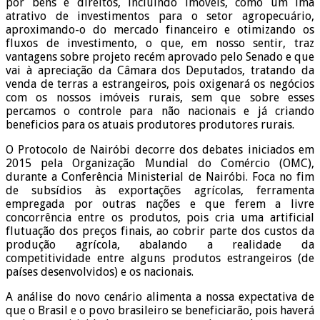
por bens e direitos, incluindo imóveis, como um imã
atrativo de investimentos para o setor agropecuário,
aproximando-o do mercado financeiro e otimizando os
fluxos de investimento, o que, em nosso sentir, traz
vantagens sobre projeto recém aprovado pelo Senado e que
vai à apreciação da Câmara dos Deputados, tratando da
venda de terras a estrangeiros, pois oxigenará os negócios
com os nossos imóveis rurais, sem que sobre esses
percamos o controle para não nacionais e já criando
beneficios para os atuais produtores produtores rurais.
O Protocolo de Nairóbi decorre dos debates iniciados em
2015 pela Organização Mundial do Comércio (OMC),
durante a Conferência Ministerial de Nairóbi. Foca no fim
de subsídios às exportações agrícolas, ferramenta
empregada por outras nações e que ferem a livre
concorrência entre os produtos, pois cria uma artificial
flutuação dos preços finais, ao cobrir parte dos custos da
produção agrícola, abalando a realidade da
competitividade entre alguns produtos estrangeiros (de
países desenvolvidos) e os nacionais.
A análise do novo cenário alimenta a nossa expectativa de
que o Brasil e o povo brasileiro se beneficiarão, pois haverá