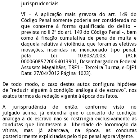
jurisprudenciais.
VI – A aplicação mais gravosa do art. 149 do
Código Penal somente poderia ser considerada no
que concerne à forma qualificada do delito –
prevista no § 2º do art. 149 do Código Penal -, bem
como à fixação cumulativa de pena de multa e
daquela relativa à violência, que foram as efetivas
inovações, inseridas no mencionado tipo penal,
pela Lei 10.803/2003. (ACR
00006085720064013901, Desembargadora Federal
Assusete Magalhães, TRF1 – Terceira Turma, e-DJF1
Data: 27/04/2012 Página: 1023).
De todo modo, o caso destes autos configura hipótese
de “reduzir alguém à condição análoga à de escravo”, nos
exatos termos da redação vigente à época dos fatos.
A jurisprudência de então, conforme visto no
julgado acima, já entendia que o conceito de condição
análoga à de escravo não se restringia exclusivamente às
condutas que limitassem a liberdade de locomoção da
vítima, mas já abarcava, na época, as condutas
posteriormente explicitadas pelo tipo penal agora vigente.