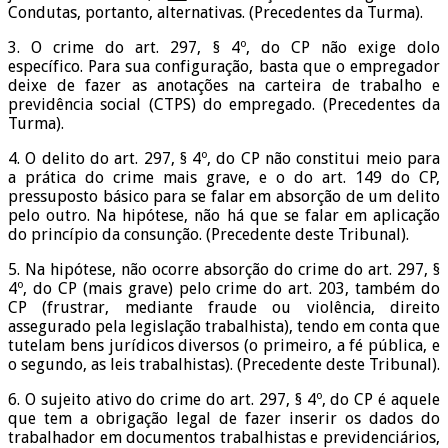
Condutas, portanto, alternativas. (Precedentes da Turma).
3. O crime do art. 297, § 4º, do CP não exige dolo
específico. Para sua configuração, basta que o empregador
deixe de fazer as anotações na carteira de trabalho e
previdência social (CTPS) do empregado. (Precedentes da
Turma).
4. O delito do art. 297, § 4º, do CP não constitui meio para
a prática do crime mais grave, e o do art. 149 do CP,
pressuposto básico para se falar em absorção de um delito
pelo outro. Na hipótese, não há que se falar em aplicação
do princípio da consunção. (Precedente deste Tribunal).
5. Na hipótese, não ocorre absorção do crime do art. 297, §
4º, do CP (mais grave) pelo crime do art. 203, também do
CP (frustrar, mediante fraude ou violência, direito
assegurado pela legislação trabalhista), tendo em conta que
tutelam bens jurídicos diversos (o primeiro, a fé pública, e
o segundo, as leis trabalhistas). (Precedente deste Tribunal).
6. O sujeito ativo do crime do art. 297, § 4º, do CP é aquele
que tem a obrigação legal de fazer inserir os dados do
trabalhador em documentos trabalhistas e previdenciários,