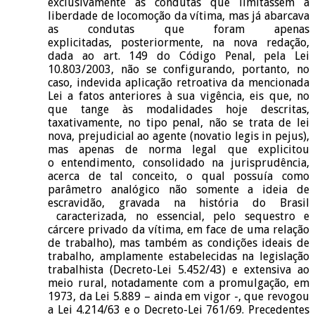
exclusivamente às condutas que limitassem a
liberdade de locomoção da vítima, mas já abarcava
as condutas que foram apenas
explicitadas, posteriormente, na nova redação,
dada ao art. 149 do Código Penal, pela Lei
10.803/2003, não se configurando, portanto, no
caso, indevida aplicação retroativa da mencionada
Lei a fatos anteriores à sua vigência, eis que, no
que tange às modalidades hoje descritas,
taxativamente, no tipo penal, não se trata de lei
nova, prejudicial ao agente (novatio legis in pejus),
mas apenas de norma legal que explicitou
o entendimento, consolidado na jurisprudência,
acerca de tal conceito, o qual possuía como
parâmetro analógico não somente a ideia de
escravidão, gravada na história do Brasil
caracterizada, no essencial, pelo sequestro e
cárcere privado da vítima, em face de uma relação
de trabalho), mas também as condições ideais de
trabalho, amplamente estabelecidas na legislação
trabalhista (Decreto-Lei 5.452/43) e extensiva ao
meio rural, notadamente com a promulgação, em
1973, da Lei 5.889 – ainda em vigor -, que revogou
a Lei 4.214/63 e o Decreto-Lei 761/69. Precedentes