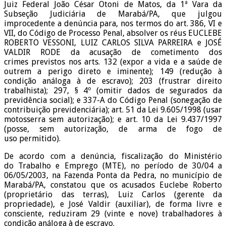
Juiz Federal João César Otoni de Matos, da 1ª Vara da
Subseção Judiciária de Marabá/PA, que julgou
improcedente a denúncia para, nos termos do art. 386, VI e
VII, do Código de Processo Penal, absolver os réus EUCLEBE
ROBERTO VESSONI, LUIZ CARLOS SILVA PARREIRA e JOSÉ
VALDIR RODE da acusação de cometimento dos
crimes previstos nos arts. 132 (expor a vida e a saúde de
outrem a perigo direto e iminente); 149 (redução à
condição análoga à de escravo); 203 (frustrar direito
trabalhista); 297, § 4º (omitir dados de segurados da
previdência social); e 337-A do Código Penal (sonegação de
contribuição previdenciária); art. 51 da Lei 9.605/1998 (usar
motosserra sem autorização); e art. 10 da Lei 9.437/1997
(posse, sem autorização, de arma de fogo de
uso permitido).
De acordo com a denúncia, fiscalização do Ministério
do Trabalho e Emprego (MTE), no período de 30/04 a
06/05/2003, na Fazenda Ponta da Pedra, no município de
Marabá/PA, constatou que os acusados Euclebe Roberto
(proprietário das terras), Luiz Carlos (gerente da
propriedade), e José Valdir (auxiliar), de forma livre e
consciente, reduziram 29 (vinte e nove) trabalhadores à
condição análoga à de escravo.