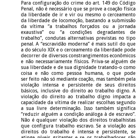
Para configuração do crime do art. 149 do Código
Penal, não é necessário que se prove a coação física
da liberdade de ir e vir ou mesmo o cerceamento
da liberdade de locomoção, bastando a submissão
da vítima “a trabalhos forçados ou a jornada
exaustiva” ou “a condições degradantes de
trabalho”, condutas alternativas previstas no tipo
penal. A “escravidão moderna” é mais sutil do que
a do século XIX e o cerceamento da liberdade pode
decorrer de diversos constrangimentos econômicos
e não necessariamente físicos. Priva-se alguém de
sua liberdade e de sua dignidade tratando-o como
coisa e não como pessoa humana, o que pode
ser feito não só mediante coação, mas também pela
violação intensa e persistente de seus direitos
básicos, inclusive do direito ao trabalho digno. A
violação do direito ao trabalho digno impacta a
capacidade da vítima de realizar escolhas segundo
a sua livre determinação. Isso também significa
“reduzir alguém a condição análoga à de escravo”.
Não é qualquer violação dos direitos trabalhistas
que configura trabalho escravo. Se a violação aos
direitos do trabalho é intensa e persistente, se
atinge níveis gritantes e se os trabalhadores são