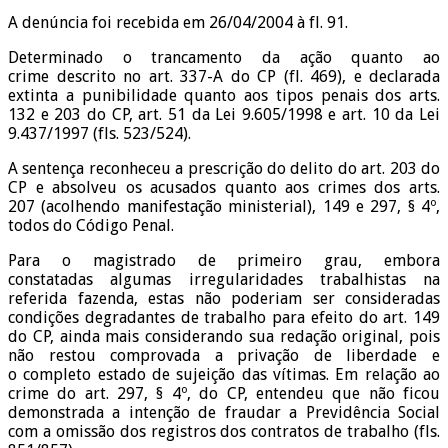
A denúncia foi recebida em 26/04/2004 à fl. 91.
Determinado o trancamento da ação quanto ao
crime descrito no art. 337-A do CP (fl. 469), e declarada
extinta a punibilidade quanto aos tipos penais dos arts.
132 e 203 do CP, art. 51 da Lei 9.605/1998 e art. 10 da Lei
9.437/1997 (fls. 523/524).
A sentença reconheceu a prescrição do delito do art. 203 do
CP e absolveu os acusados quanto aos crimes dos arts.
207 (acolhendo manifestação ministerial), 149 e 297, § 4º,
todos do Código Penal.
Para o magistrado de primeiro grau, embora
constatadas algumas irregularidades trabalhistas na
referida fazenda, estas não poderiam ser consideradas
condições degradantes de trabalho para efeito do art. 149
do CP, ainda mais considerando sua redação original, pois
não restou comprovada a privação de liberdade e
o completo estado de sujeição das vítimas. Em relação ao
crime do art. 297, § 4º, do CP, entendeu que não ficou
demonstrada a intenção de fraudar a Previdência Social
com a omissão dos registros dos contratos de trabalho (fls.