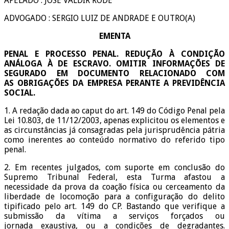
APELADO : JOSE VALDIR RODE
ADVOGADO : SERGIO LUIZ DE ANDRADE E OUTRO(A)
EMENTA
PENAL E PROCESSO PENAL. REDUÇÃO À CONDIÇÃO
ANÁLOGA À DE ESCRAVO. OMITIR INFORMAÇÕES DE
SEGURADO EM DOCUMENTO RELACIONADO COM
AS OBRIGAÇÕES DA EMPRESA PERANTE A PREVIDÊNCIA
SOCIAL.
1. A redação dada ao caput do art. 149 do Código Penal pela
Lei 10.803, de 11/12/2003, apenas explicitou os elementos e
as circunstâncias já consagradas pela jurisprudência pátria
como inerentes ao conteúdo normativo do referido tipo
penal.
2. Em recentes julgados, com suporte em conclusão do
Supremo Tribunal Federal, esta Turma afastou a
necessidade da prova da coação física ou cerceamento da
liberdade de locomoção para a configuração do delito
tipificado pelo art. 149 do CP. Bastando que verifique a
submissão da vítima a serviços forçados ou
jornada exaustiva,
ou
a condições de degradantes.