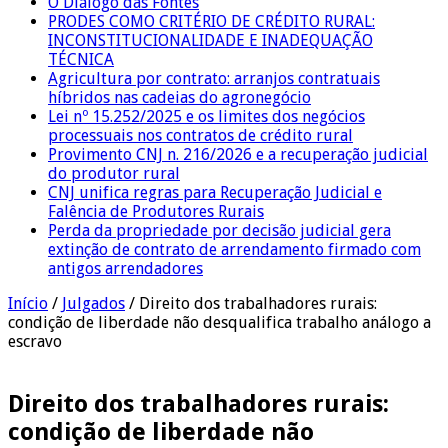
O Diálogo das Fontes
PRODES COMO CRITÉRIO DE CRÉDITO RURAL:
INCONSTITUCIONALIDADE E INADEQUAÇÃO
TÉCNICA
Agricultura por contrato: arranjos contratuais
híbridos nas cadeias do agronegócio
Lei nº 15.252/2025 e os limites dos negócios
processuais nos contratos de crédito rural
Provimento CNJ n. 216/2026 e a recuperação judicial
do produtor rural
CNJ unifica regras para Recuperação Judicial e
Falência de Produtores Rurais
Perda da propriedade por decisão judicial gera
extinção de contrato de arrendamento firmado com
antigos arrendadores
Início
/
Julgados
/
Direito dos trabalhadores rurais:
condição de liberdade não desqualifica trabalho análogo a
escravo
Direito dos trabalhadores rurais:
condição de liberdade não