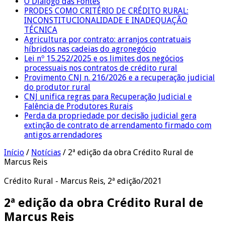
O Diálogo das Fontes
PRODES COMO CRITÉRIO DE CRÉDITO RURAL:
INCONSTITUCIONALIDADE E INADEQUAÇÃO
TÉCNICA
Agricultura por contrato: arranjos contratuais
híbridos nas cadeias do agronegócio
Lei nº 15.252/2025 e os limites dos negócios
processuais nos contratos de crédito rural
Provimento CNJ n. 216/2026 e a recuperação judicial
do produtor rural
CNJ unifica regras para Recuperação Judicial e
Falência de Produtores Rurais
Perda da propriedade por decisão judicial gera
extinção de contrato de arrendamento firmado com
antigos arrendadores
Início
/
Notícias
/
2ª edição da obra Crédito Rural de
Marcus Reis
Crédito Rural - Marcus Reis, 2ª edição/2021
2ª edição da obra Crédito Rural de
Marcus Reis