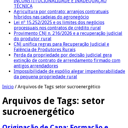
INCONSTITUCIONALIDADE E INADEQUAÇÃO
TÉCNICA
Agricultura por contrato: arranjos contratuais
híbridos nas cadeias do agronegócio
Lei nº 15.252/2025 e os limites dos negócios
processuais nos contratos de crédito rural
Provimento CNJ n. 216/2026 e a recuperação judicial
do produtor rural
CNJ unifica regras para Recuperação Judicial e
Falência de Produtores Rurais
Perda da propriedade por decisão judicial gera
extinção de contrato de arrendamento firmado com
antigos arrendadores
Impossibilidade de espólio alegar impenhorabilidade
da pequena propriedade rural
Início
/
Arquivos de Tags: setor sucroenergético
Arquivos de Tags:
setor
sucroenergético
Originação de Cana: Formação e