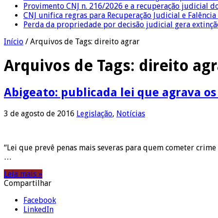
Provimento CNJ n. 216/2026 e a recuperação judicial d
CNJ unifica regras para Recuperação Judicial e Falênci
Perda da propriedade por decisão judicial gera extin
Início
/
Arquivos de Tags: direito agrar
Arquivos de Tags:
direito agr
Abigeato: publicada lei que agrava o
3 de agosto de 2016
Legislação
,
Notícias
“Lei que prevê penas mais severas para quem cometer crime de
…
Leia mais »
Compartilhar
Facebook
LinkedIn