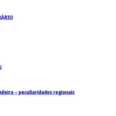
RÁRIO
í
ileira – peculiaridades regionais