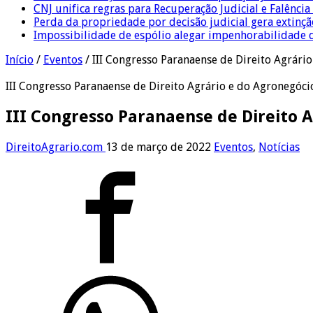
CNJ unifica regras para Recuperação Judicial e Falênci
Perda da propriedade por decisão judicial gera extin
Impossibilidade de espólio alegar impenhorabilidade
Início
/
Eventos
/
III Congresso Paranaense de Direito Agrári
III Congresso Paranaense de Direito Agrário e do Agronegóci
III Congresso Paranaense de Direito 
DireitoAgrario.com
13 de março de 2022
Eventos
,
Notícias