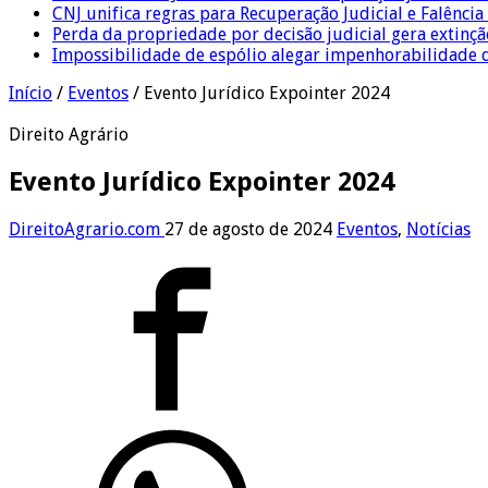
CNJ unifica regras para Recuperação Judicial e Falênci
Perda da propriedade por decisão judicial gera extin
Impossibilidade de espólio alegar impenhorabilidade
Início
/
Eventos
/
Evento Jurídico Expointer 2024
Direito Agrário
Evento Jurídico Expointer 2024
DireitoAgrario.com
27 de agosto de 2024
Eventos
,
Notícias