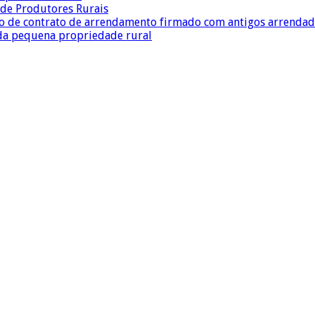
a de Produtores Rurais
ção de contrato de arrendamento firmado com antigos arrenda
 da pequena propriedade rural