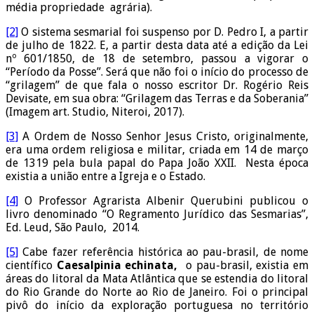
média propriedade agrária).
[2]
O sistema sesmarial foi suspenso por D. Pedro I, a partir
de julho de 1822. E, a partir desta data até a edição da Lei
nº 601/1850, de 18 de setembro, passou a vigorar o
“Período da Posse”. Será que não foi o início do processo de
“grilagem” de que fala o nosso escritor Dr. Rogério Reis
Devisate, em sua obra: “Grilagem das Terras e da Soberania”
(Imagem art. Studio, Niteroi, 2017).
[3]
A Ordem de Nosso Senhor Jesus Cristo, originalmente,
era uma ordem religiosa e militar, criada em 14 de março
de 1319 pela bula papal do Papa João XXII. Nesta época
existia a união entre a Igreja e o Estado.
[4]
O Professor Agrarista Albenir Querubini publicou o
livro denominado “O Regramento Jurídico das Sesmarias”,
Ed. Leud, São Paulo, 2014.
[5]
Cabe fazer referência histórica ao pau-brasil, de nome
científico
Caesalpinia echinata,
o pau-brasil, existia em
áreas do litoral da Mata Atlântica que se estendia do litoral
do Rio Grande do Norte ao Rio de Janeiro. Foi o principal
pivô do início da exploração portuguesa no território