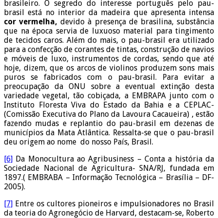
brasileiro. O segredo do interesse português pelo pau-
brasil está no interior da madeira que apresenta intensa
cor vermelha,
devido à presença de brasilina, substância
que na época servia de luxuoso material para tingimento
de tecidos caros. Além do mais, o pau-brasil era utilizado
para a confecção de corantes de tintas, construção de navios
e móveis de luxo, instrumentos de cordas, sendo que até
hoje, dizem, que os arcos de violinos produzem sons mais
puros se fabricados com o pau-brasil. Para evitar a
preocupação da ONU sobre a eventual extinção desta
variedade vegetal, tão cobiçada, a EMBRAPA junto com o
Instituto Floresta Viva do Estado da Bahia e a CEPLAC-
(Comissão Executiva do Plano da Lavoura Cacaueira) , estão
fazendo mudas e replantio do pau-brasil em dezenas de
municípios da Mata Atlântica. Ressalta-se que o pau-brasil
deu origem ao nome do nosso País, Brasil.
[6]
Da Monocultura ao Agribusiness – Conta a história da
Sociedade Nacional de Agricultura- SNA/RJ, fundada em
1897.( EMBRABA – Informação Tecnológica – Brasília – DF-
2005).
[7]
Entre os cultores pioneiros e impulsionadores no Brasil
da teoria do Agronegócio de Harvard, destacam-se, Roberto