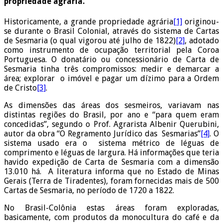
propriedade agrária.
Historicamente, a grande propriedade agrária
[1]
originou-
se durante o Brasil Colonial, através do sistema de Cartas
de Sesmaria (o qual vigorou até julho de 1822)
[2]
, adotado
como instrumento de ocupação territorial pela Coroa
Portuguesa. O donatário ou concessionário de Carta de
Sesmaria tinha três compromissos: medir e demarcar a
área; explorar o imóvel e pagar um dízimo para a Ordem
de Cristo
[3]
.
As dimensões das áreas dos sesmeiros, variavam nas
distintas regiões do Brasil, por ano e “para quem eram
concedidas”, segundo o Prof. Agrarista Albenir Querubini,
autor da obra “O Regramento Jurídico das Sesmarias”
[4]
. O
sistema usado era o sistema métrico de léguas de
comprimento e léguas de largura. Há informações que teria
havido expedição de Carta de Sesmaria com a dimensão
13.010 há. A literatura informa que no Estado de Minas
Gerais (Terra de Tiradentes), foram fornecidas mais de 500
Cartas de Sesmaria, no período de 1720 a 1822.
No Brasil-Colônia estas áreas foram exploradas,
basicamente, com produtos da monocultura do café e da