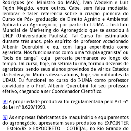
Rodrigues (ex- Ministro do MAPA), Ivan Wedekin e Luiz
Tejón Megido, entre outros. Cabe, sem falsa modéstia,
lembrar e fazer referência sobre a criação pioneira do
Curso de Pós- graduação de Direito Agrário e Ambiental
Aplicado ao Agronegócio, por parte do I-UMA – Instituto
Mundial de Marketing do Agronegócio que se associou à
UNIP (Universidade Paulista). Tal Curso foi estimulado
durante três anos, pelo espírito de professor vocacionado
Albenir Querubini e eu, com larga experiência como
agrarista. Nós funcionamos como uma “dupla agrarista” ou
“bois de canga”, cuja parceria permanece ao longo do
tempo. Tal curso, hoje, na sétima turma, formou dezenas de
agraristas, sendo seus alunos provindos de vários Estados
da Federação. Muitos desses alunos, hoje, são militantes da
UBAU. Eu funcionei no curso do I-UMA como professor
convidado e o Prof. Albenir Querubini foi seu professor
efetivo, chegando a ser Coordenador Científico.
[8]
A propriedade produtiva foi regulamentada pelo Art. 6º.
da Lei nº 8.629/1993.
[9]
As empresas fabricantes de maquinário e equipamentos
do agronegócio, apresentam seus produtos na EXPOINTER
– Esteio/RS e EXPODIRETO – COTRIJAL, no Rio Grande do