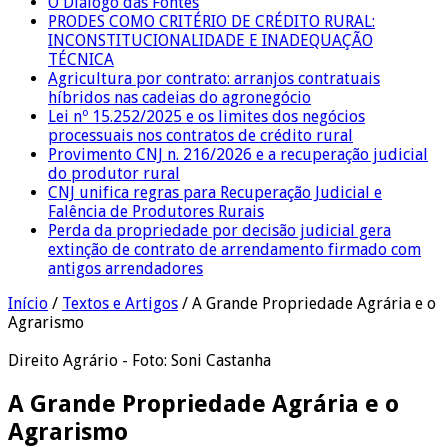
O Diálogo das Fontes
PRODES COMO CRITÉRIO DE CRÉDITO RURAL:
INCONSTITUCIONALIDADE E INADEQUAÇÃO
TÉCNICA
Agricultura por contrato: arranjos contratuais
híbridos nas cadeias do agronegócio
Lei nº 15.252/2025 e os limites dos negócios
processuais nos contratos de crédito rural
Provimento CNJ n. 216/2026 e a recuperação judicial
do produtor rural
CNJ unifica regras para Recuperação Judicial e
Falência de Produtores Rurais
Perda da propriedade por decisão judicial gera
extinção de contrato de arrendamento firmado com
antigos arrendadores
Início
/
Textos e Artigos
/
A Grande Propriedade Agrária e o
Agrarismo
Direito Agrário - Foto: Soni Castanha
A Grande Propriedade Agrária e o
Agrarismo