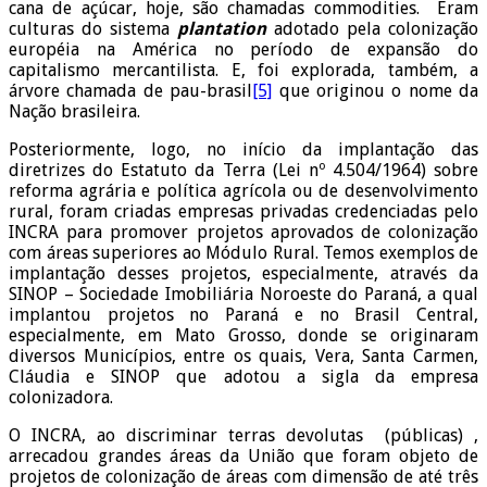
cana de açúcar, hoje, são chamadas commodities. Eram
culturas do sistema
plantation
adotado pela colonização
européia na América no período de expansão do
capitalismo mercantilista. E, foi explorada, também, a
árvore chamada de pau-brasil
[5]
que originou o nome da
Nação brasileira.
Posteriormente, logo, no início da implantação das
diretrizes do Estatuto da Terra (Lei nº 4.504/1964) sobre
reforma agrária e política agrícola ou de desenvolvimento
rural, foram criadas empresas privadas credenciadas pelo
INCRA para promover projetos aprovados de colonização
com áreas superiores ao Módulo Rural. Temos exemplos de
implantação desses projetos, especialmente, através da
SINOP – Sociedade Imobiliária Noroeste do Paraná, a qual
implantou projetos no Paraná e no Brasil Central,
especialmente, em Mato Grosso, donde se originaram
diversos Municípios, entre os quais, Vera, Santa Carmen,
Cláudia e SINOP que adotou a sigla da empresa
colonizadora.
O INCRA, ao discriminar terras devolutas (públicas) ,
arrecadou grandes áreas da União que foram objeto de
projetos de colonização de áreas com dimensão de até três