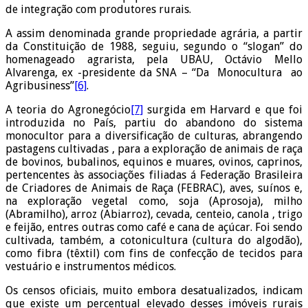
de integração com produtores rurais.
A assim denominada grande propriedade agrária, a partir
da Constituição de 1988, seguiu, segundo o “slogan” do
homenageado agrarista, pela UBAU, Octávio Mello
Alvarenga, ex -presidente da SNA – “Da Monocultura ao
Agribusiness”
[6]
.
A teoria do Agronegócio
[7]
surgida em Harvard e que foi
introduzida no País, partiu do abandono do sistema
monocultor para a diversificação de culturas, abrangendo
pastagens cultivadas , para a exploração de animais de raça
de bovinos, bubalinos, equinos e muares, ovinos, caprinos,
pertencentes às associações filiadas á Federação Brasileira
de Criadores de Animais de Raça (FEBRAC), aves, suínos e,
na exploração vegetal como, soja (Aprosoja), milho
(Abramilho), arroz (Abiarroz), cevada, centeio, canola , trigo
e feijão, entres outras como café e cana de açúcar. Foi sendo
cultivada, também, a cotonicultura (cultura do algodão),
como fibra (têxtil) com fins de confecção de tecidos para
vestuário e instrumentos médicos.
Os censos oficiais, muito embora desatualizados, indicam
que existe um percentual elevado desses imóveis rurais