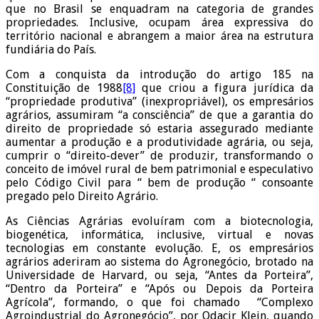
que no Brasil se enquadram na categoria de grandes
propriedades. Inclusive, ocupam área expressiva do
território nacional e abrangem a maior área na estrutura
fundiária do País.
Com a conquista da introdução do artigo 185 na
Constituição de 1988
[8]
que criou a figura jurídica da
“propriedade produtiva” (inexpropriável), os empresários
agrários, assumiram “a consciência” de que a garantia do
direito de propriedade só estaria assegurado mediante
aumentar a produção e a produtividade agrária, ou seja,
cumprir o “direito-dever” de produzir, transformando o
conceito de imóvel rural de bem patrimonial e especulativo
pelo Código Civil para “ bem de produção “ consoante
pregado pelo Direito Agrário.
As Ciências Agrárias evoluíram com a biotecnologia,
biogenética, informática, inclusive, virtual e novas
tecnologias em constante evolução. E, os empresários
agrários aderiram ao sistema do Agronegócio, brotado na
Universidade de Harvard, ou seja, “Antes da Porteira”,
“Dentro da Porteira” e “Após ou Depois da Porteira
Agrícola”, formando, o que foi chamado “Complexo
Agroindustrial do Agronegócio”, por Odacir Klein, quando