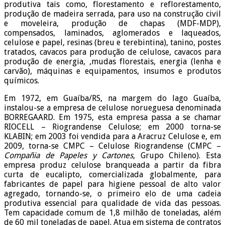
produtiva tais como, florestamento e reflorestamento,
produção de madeira serrada, para uso na construção civil
e moveleira, produção de chapas (MDF-MDP),
compensados, laminados, aglomerados e laqueados,
celulose e papel, resinas (breu e terebintina), tanino, postes
tratados, cavacos para produção de celulose, cavacos para
produção de energia, ,mudas florestais, energia (lenha e
carvão), máquinas e equipamentos, insumos e produtos
químicos.
Em 1972, em Guaíba/RS, na margem do lago Guaíba,
instalou-se a empresa de celulose norueguesa denominada
BORREGAARD. Em 1975, esta empresa passa a se chamar
RIOCELL – Riograndense Celulose; em 2000 torna-se
KLABIN; em 2003 foi vendida para a Aracruz Celulose e, em
2009, torna-se CMPC – Celulose Riograndense (CMPC –
Compañia de Papeles y Cartones
, Grupo Chileno). Esta
empresa produz celulose branqueada a partir da fibra
curta de eucalipto, comercializada globalmente, para
fabricantes de papel para higiene pessoal de alto valor
agregado, tornando-se, o primeiro elo de uma cadeia
produtiva essencial para qualidade de vida das pessoas.
Tem capacidade comum de 1,8 milhão de toneladas, além
de 60 mil toneladas de papel. Atua em sistema de contratos