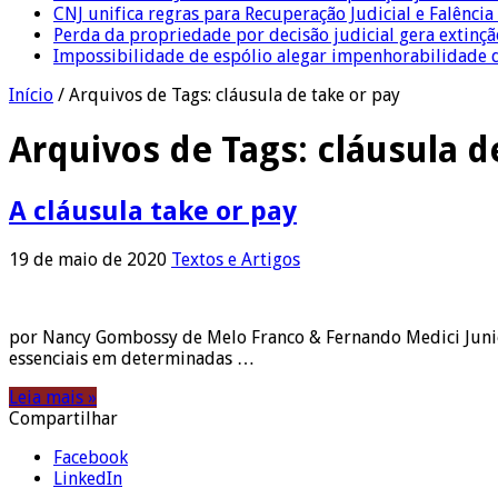
CNJ unifica regras para Recuperação Judicial e Falênci
Perda da propriedade por decisão judicial gera extin
Impossibilidade de espólio alegar impenhorabilidade
Início
/
Arquivos de Tags: cláusula de take or pay
Arquivos de Tags:
cláusula d
A cláusula take or pay
19 de maio de 2020
Textos e Artigos
por Nancy Gombossy de Melo Franco & Fernando Medici Junio
essenciais em determinadas …
Leia mais »
Compartilhar
Facebook
LinkedIn