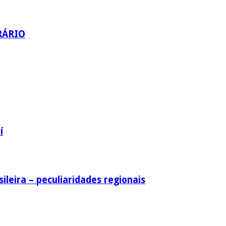
RÁRIO
í
ileira – peculiaridades regionais