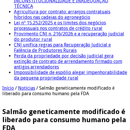
INCONSTITUCIONALIDADE E INADEQUAÇÃO
TÉCNICA
Agricultura por contrato: arranjos contratuais
híbridos nas cadeias do agronegócio
Lei nº 15.252/2025 e os limites dos negócios
processuais nos contratos de crédito rural
Provimento CNJ n. 216/2026 e a recuperação judicial
do produtor rural
CNJ unifica regras para Recuperação Judicial e
Falência de Produtores Rurais
Perda da propriedade por decisão judicial gera
extinção de contrato de arrendamento firmado com
antigos arrendadores
Impossibilidade de espólio alegar impenhorabilidade
da pequena propriedade rural
Início
/
Notícias
/
Salmão geneticamente modificado é
liberado para consumo humano pela FDA
Salmão geneticamente modificado é
liberado para consumo humano pela
FDA